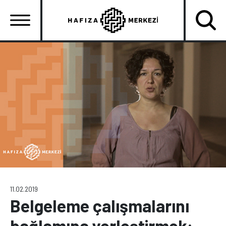
Ana
içeriğe
atla
Ana
gezinti
menüsü
11.02.2019
Belgeleme çalışmalarını
bağlamına yerleştirmek: