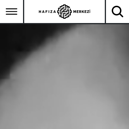
Ana
içeriğe
atla
Ana
gezinti
menüsü