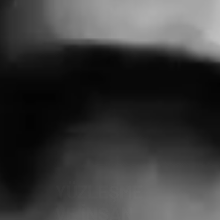
YÜZLEŞME
VE İNSAN