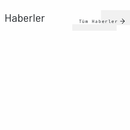
Haberler
Tüm Haberler
Açıklama ve Duyurular, Faaliyetler
|
19.02.2026
İki yeni rapor: Kürt İllerinde Çocuk ve
Gençlere Yönelik Yaşam Hakkı İhlalleri
(2000-2015)