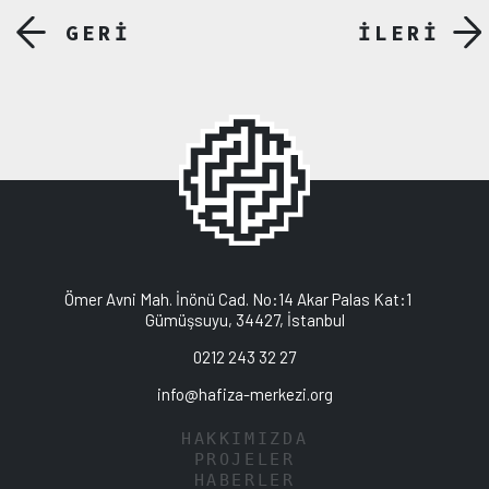
GERİ
İLERİ
Ömer Avni Mah. İnönü Cad. No:14 Akar Palas Kat:1
Gümüşsuyu, 34427, İstanbul
0212 243 32 27
info@hafiza-merkezi.org
HAKKIMIZDA
PROJELER
HABERLER