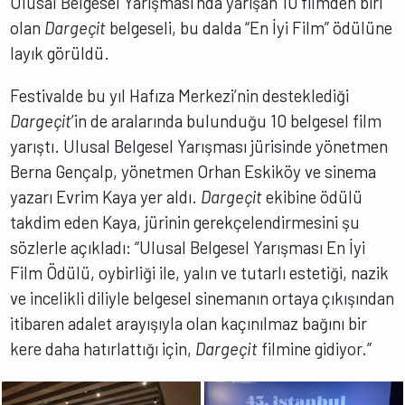
Ulusal Belgesel Yarışması’nda yarışan 10 filmden biri
olan
Dargeçit
belgeseli, bu dalda “En İyi Film” ödülüne
layık görüldü.
Festivalde bu yıl Hafıza Merkezi’nin desteklediği
Dargeçit
’in de aralarında bulunduğu 10 belgesel film
yarıştı. Ulusal Belgesel Yarışması jürisinde yönetmen
Berna Gençalp, yönetmen Orhan Eskiköy ve sinema
yazarı Evrim Kaya yer aldı.
Dargeçit
ekibine ödülü
takdim eden Kaya, jürinin gerekçelendirmesini şu
sözlerle açıkladı:
“Ulusal Belgesel Yarışması En İyi
Film Ödülü, oybirliği ile, yalın ve tutarlı estetiği, nazik
ve incelikli diliyle belgesel sinemanın ortaya çıkışından
itibaren adalet arayışıyla olan kaçınılmaz bağını bir
kere daha hatırlattığı için,
Dargeçit
filmine gidiyor.”