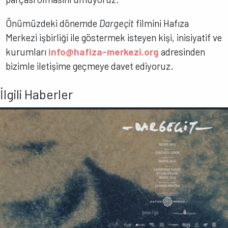
Önümüzdeki dönemde
Dargeçit
filmini Hafıza
Merkezi işbirliği ile göstermek isteyen kişi, inisiyatif ve
kurumları
info@hafiza-merkezi.org
adresinden
bizimle iletişime geçmeye davet ediyoruz.
İlgili Haberler