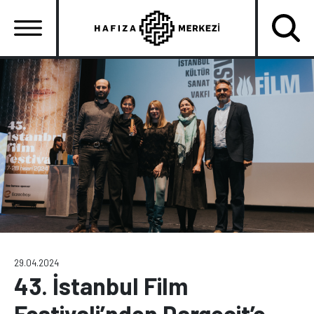
Ana
içeriğe
atla
Ana
gezinti
menüsü
29.04.2024
43. İstanbul Film
Festivali’nden Dargeçit’e