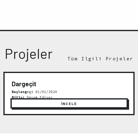
Projeler
Tüm İlgili Projeler
Dargeçit
Başlangıç:
01/01/2024
Bitiş:
Devam Ediyor
İNCELE