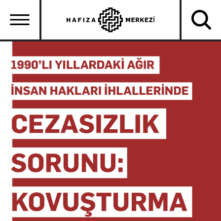
Ana
içeriğe
atla
Ana
gezinti
menüsü