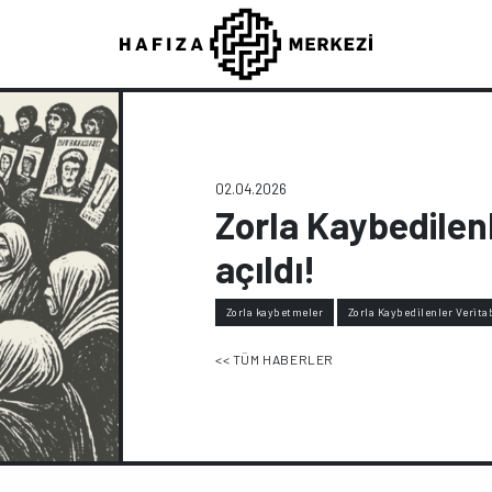
02.04.2026
Zorla Kaybedilen
açıldı!
Zorla kaybetmeler
Zorla Kaybedilenler Verita
<< TÜM HABERLER