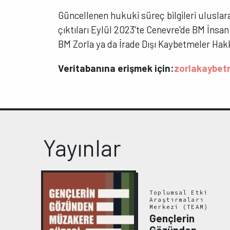
Güncellenen hukuki süreç bilgileri uluslar
çıktıları Eylül 2023'te Cenevre'de BM İnsa
BM Zorla ya da İrade Dışı Kaybetmeler Ha
Veritabanına erişmek için:
zorlakaybet
Yayınlar
Toplumsal Etki
Araştırmaları
yanın
Merkezi (TEAM)
rt
Gençlerin