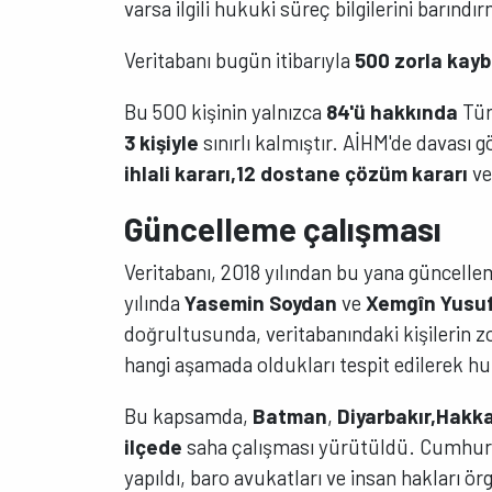
varsa ilgili hukuki süreç bilgilerini barındı
Veritabanı bugün itibarıyla
500 zorla kayb
Bu 500 kişinin yalnızca
84'ü hakkında
Türk
3 kişiyle
sınırlı kalmıştır. AİHM'de davası 
ihlali kararı,
12 dostane çözüm kararı
ve
Güncelleme çalışması
Veritabanı, 2018 yılından bu yana güncelle
yılında
Yasemin Soydan
ve
Xemgîn Yusu
doğrultusunda, veritabanındaki kişilerin z
hangi aşamada oldukları tespit edilerek hu
Bu kapsamda,
Batman
,
Diyarbakır,
Hakka
ilçede
saha çalışması yürütüldü. Cumhuriye
yapıldı, baro avukatları ve insan hakları ö