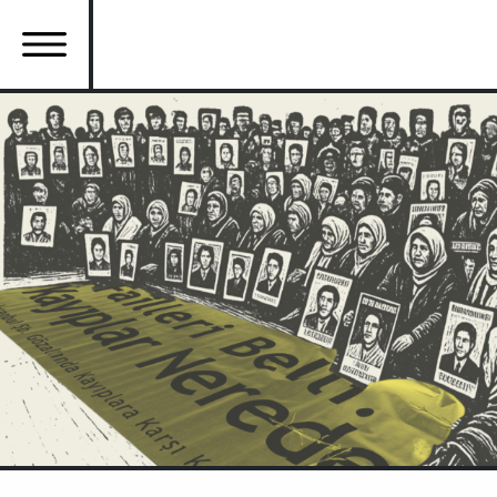
Ana
içeriğe
atla
Ana
gezinti
menüsü