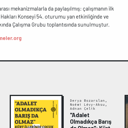
arası mekanizmalarla da paylaşılmış; çalışmanın ilk
n Hakları Konseyi 54. oturumu yan etkinliğinde ve
kkında Çalışma Grubu toplantısında sunulmuştur.
meler.org
Derya Bozarslan,
Noémi Lévy-Aksu,
Adnan Çelik
"Adalet
Olmadıkça Barış