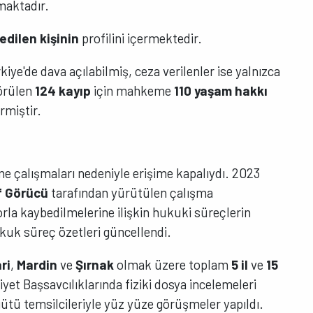
rmaktadır.
edilen kişinin
profilini içermektedir.
iye'de dava açılabilmiş, ceza verilenler ise yalnızca
görülen
124 kayıp
için mahkeme
110 yaşam hakkı
rmiştir.
me çalışmaları nedeniyle erişime kapalıydı. 2023
f Görücü
tarafından yürütülen çalışma
orla kaybedilmelerine ilişkin hukuki süreçlerin
kuk süreç özetleri güncellendi.
ri
,
Mardin
ve
Şırnak
olmak üzere toplam
5 il
ve
15
t Başsavcılıklarında fiziki dosya incelemeleri
rgütü temsilcileriyle yüz yüze görüşmeler yapıldı.