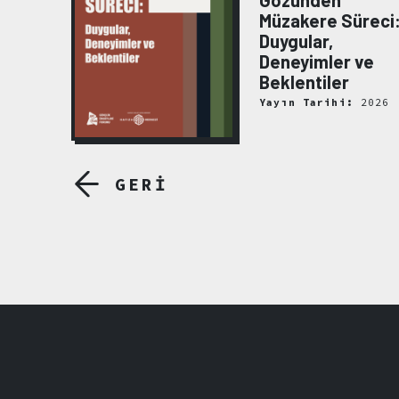
Gözünden
Müzakere Süreci
Duygular,
Deneyimler ve
Beklentiler
2022
Yayın Tarihi:
2026
GERİ