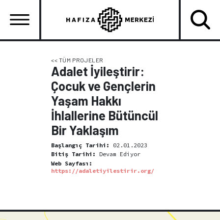
Ana
içeriğe
atla
Ana
gezinti
<< TÜM PROJELER
Adalet İyileştirir:
menüsü
Çocuk ve Gençlerin
Yaşam Hakkı
İhlallerine Bütüncül
Bir Yaklaşım
Başlangıç Tarihi:
02.01.2023
Bitiş Tarihi:
Devam Ediyor
Web Sayfası:
https://adaletiyilestirir.org/