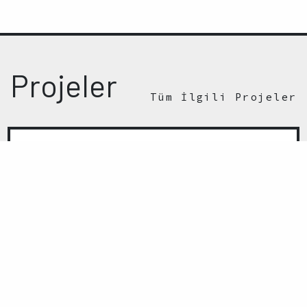
Projeler
Tüm İlgili Projeler
Türkiye’de Hafızalaştırma
Başlangıç:
31/12/2012
Bitiş:
Devam Ediyor
İNCELE
GERİ
İLERİ