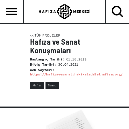
Ana
içeriğe
atla
Ana
gezinti
<< TÜM PROJELER
Hafıza ve Sanat
menüsü
Konuşmaları
Başlangıç Tarihi:
01.10.2018
Bitiş Tarihi:
30.04.2021
Web Sayfası:
https://hafizavesanat.hakikatadalethafiza.org/
Hafıza
Sanat