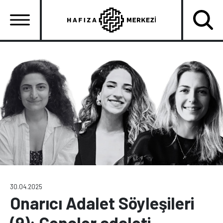
Ana
içeriğe
atla
Ana
gezinti
menüsü
30.04.2025
Onarıcı Adalet Söyleşileri
(9): Gençler adaleti