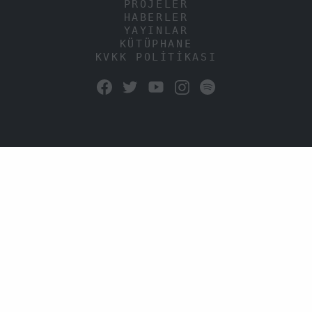
PROJELER
HABERLER
YAYINLAR
KÜTÜPHANE
KVKK POLİTİKASI