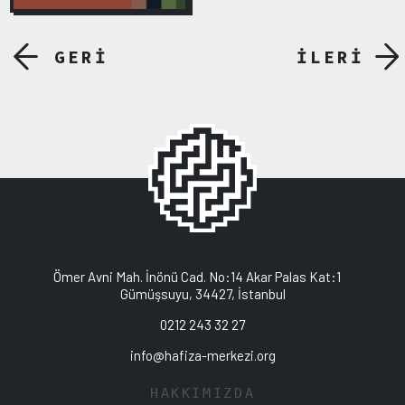
GERİ
İLERİ
Ömer Avni Mah. İnönü Cad. No:14 Akar Palas Kat:1
Gümüşsuyu, 34427, İstanbul
0212 243 32 27
info@hafiza-merkezi.org
HAKKIMIZDA