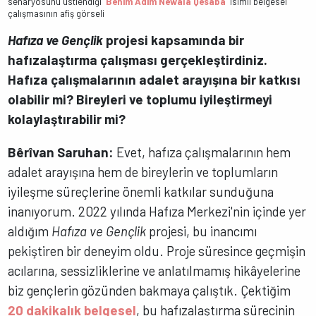
senaryosunu üstlendiği "
Benim Adım Newala Qesaba
" isimli belgesel
çalışmasının afiş görseli
Hafıza ve Gençlik
projesi kapsamında bir
hafızalaştırma çalışması gerçekleştirdiniz.
Hafıza çalışmalarının adalet arayışına bir katkısı
olabilir mi? Bireyleri ve toplumu iyileştirmeyi
kolaylaştırabilir mi?
Bêrîvan Saruhan:
Evet, hafıza çalışmalarının hem
adalet arayışına hem de bireylerin ve toplumların
iyileşme süreçlerine önemli katkılar sunduğuna
inanıyorum. 2022 yılında Hafıza Merkezi'nin içinde yer
aldığım
Hafıza ve Gençlik
projesi, bu inancımı
pekiştiren bir deneyim oldu. Proje süresince geçmişin
acılarına, sessizliklerine ve anlatılmamış hikâyelerine
biz gençlerin gözünden bakmaya çalıştık. Çektiğim
20 dakikalık belgesel
, bu hafızalaştırma sürecinin