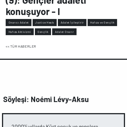
konuşuyor - I
Onarıcı Adalet
Justice Heals
Adalet İyileştirir
Hafıza ve Gençlik
Hafıza Aktivizmi
Gençlik
Adalet Onarır
<< TÜM HABERLER
Söyleşi: Noémi Lévy-Aksu
2000’li yıllarda Kürt çocuk ve gençlere