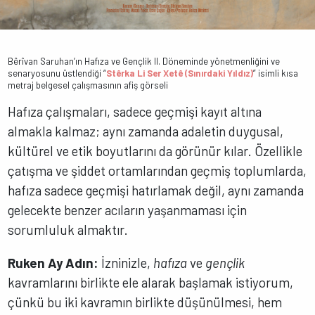
Bêrîvan Saruhan’ın Hafıza ve Gençlik II. Döneminde yönetmenliğini ve
senaryosunu üstlendiği “
Stêrka Li Ser Xetê (Sınırdaki Yıldız)
” isimli kısa
metraj belgesel çalışmasının afiş görseli
Hafıza çalışmaları, sadece geçmişi kayıt altına
almakla kalmaz; aynı zamanda adaletin duygusal,
kültürel ve etik boyutlarını da görünür kılar. Özellikle
çatışma ve şiddet ortamlarından geçmiş toplumlarda,
hafıza sadece geçmişi hatırlamak değil, aynı zamanda
gelecekte benzer acıların yaşanmaması için
sorumluluk almaktır.
Ruken Ay Adın:
İzninizle,
hafıza
ve
gençlik
kavramlarını birlikte ele alarak başlamak istiyorum,
çünkü bu iki kavramın birlikte düşünülmesi, hem