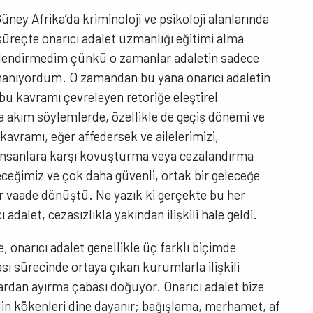
üney Afrika’da kriminoloji ve psikoloji alanlarında
üreçte onarıcı adalet uzmanlığı eğitimi alma
lendirmedim çünkü o zamanlar adaletin sadece
inanıyordum. O zamandan bu yana onarıcı adaletin
bu kavramı çevreleyen retoriğe eleştirel
akım söylemlerde, özellikle de geçiş dönemi ve
kavramı, eğer affedersek ve ailelerimizi,
 insanlara karşı kovuşturma veya cezalandırma
eceğimiz ve çok daha güvenli, ortak bir geleceğe
ir vaade dönüştü. Ne yazık ki gerçekte bu her
dalet, cezasızlıkla yakından ilişkili hale geldi.
 onarıcı adalet genellikle üç farklı biçimde
ası sürecinde ortaya çıkan kurumlarla ilişkili
rdan ayırma çabası doğuyor. Onarıcı adalet bize
lin kökenleri dine dayanır; bağışlama, merhamet, af