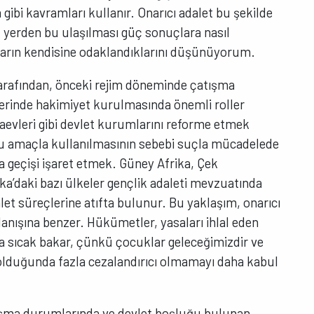
ibi kavramları kullanır. Onarıcı adalet bu şekilde
yerden bu ulaşılması güç sonuçlara nasıl
ların kendisine odaklandıklarını düşünüyorum.
arafından, önceki rejim döneminde çatışma
zerinde hakimiyet kurulmasında önemli roller
zaevleri gibi devlet kurumlarını reforme etmek
 bu amaçla kullanılmasının sebebi suçla mücadelede
a geçişi işaret etmek. Güney Afrika, Çek
a’daki bazı ülkeler gençlik adaleti mevzuatında
alet süreçlerine atıfta bulunur. Bu yaklaşım, onarıcı
lanışına benzer. Hükümetler, yasaları ihlal eden
ha sıcak bakar, çünkü çocuklar geleceğimizdir ve
olduğunda fazla cezalandırıcı olmamayı daha kabul
atışma durumlarında ve devlet boşluğu bulunan