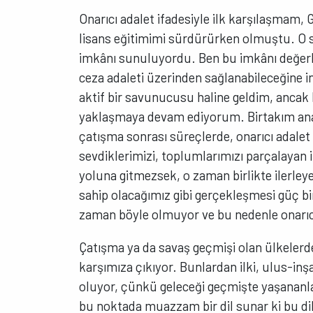
Onarıcı adalet ifadesiyle ilk karşılaşmam, G
lisans eğitimimi sürdürürken olmuştu. O s
imkânı sunuluyordu. Ben bu imkânı değer
ceza adaleti üzerinden sağlanabileceğine 
aktif bir savunucusu haline geldim, ancak 
yaklaşmaya devam ediyorum. Birtakım ana 
çatışma sonrası süreçlerde, onarıcı adalet 
sevdiklerimizi, toplumlarımızı parçalayan
yoluna gitmezsek, o zaman birlikte ilerley
sahip olacağımız gibi gerçekleşmesi güç b
zaman böyle olmuyor ve bu nedenle onarıcı a
Çatışma ya da savaş geçmişi olan ülkelerde,
karşımıza çıkıyor. Bunlardan ilki, ulus-inş
oluyor, çünkü geleceği geçmişte yaşananla
bu noktada muazzam bir dil sunar ki bu di