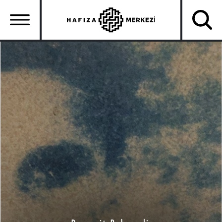
Ana
içeriğe
atla
Ana
gezinti
menüsü