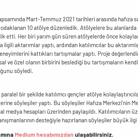
apsamında Mart-Temmuz 2021 tarihleri arasında hafıza sa
 odaklanan 10 atölye düzenledik. Atölyelere bu alanlarda ç
şlik etti. Her biri yarım gün süren atölyelerde önce kolaylaş
la ilgili aktarımlar yaptı, ardından katılımcılar bu aktarıml
eneyimlerini kattıkları tartışmalar yaptı. Proje değerlend
al ve özel olanın birbirini beslediği bu tartışmaların kendi
ğunu söyledi.
aralel bir şekilde katılımcı gençler atölye kolaylaştırıcılar
zerine söyleşiler yaptı. Bu söyleşiler Hafıza Merkezi’nin
l medya hesapları üzerinden paylaşıldı. Katılımcıların üzer
danışmanlarının desteğiyle hazırlanan söyleşiler büyük ilgi
mamına
Medium hesabımızdan
ulaşabilirsiniz.