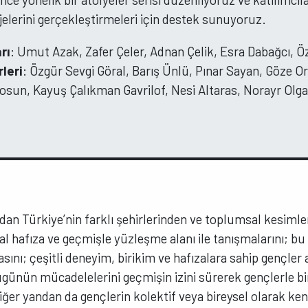
jelerini gerçekleştirmeleri için destek sunuyoruz.
rı
: Umut Azak, Zafer Çeler, Adnan Çelik, Esra Dabağcı,
leri
: Özgür Sevgi Göral, Barış Ünlü, Pınar Sayan, Göze O
osun, Kayuş Çalıkman Gavrilof, Nesi Altaras, Norayr Olga
andan Türkiye’nin farklı şehirlerinden ve toplumsal kesiml
l hafıza ve geçmişle yüzleşme alanı ile tanışmalarını; bu 
sını; çeşitli deneyim, birikim ve hafızalara sahip gençler 
günün mücadelelerini geçmişin izini sürerek gençlerle bir
ğer yandan da gençlerin kolektif veya bireysel olarak kend