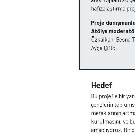
hafızalaştırma pro
Proje danışmanla
Atölye moderatör
Özkalkan, Besna T
Ayça Çiftçi
Hedef
Bu proje ile bir y
gençlerin toplumsa
meraklarının artma
kurulmasını; ve bu
amaçlıyoruz. Bir di