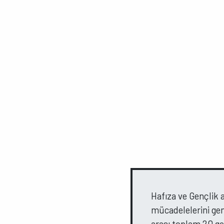
Hafıza ve Gençlik 
mücadelelerini gen
arası toplam 20 gen