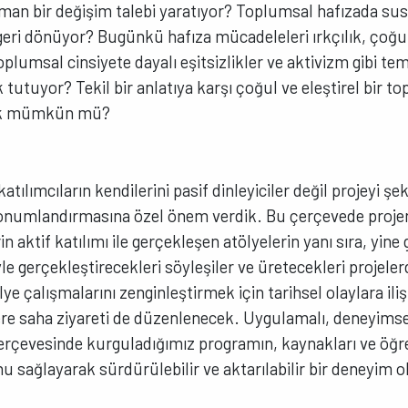
aman bir değişim talebi yaratıyor? Toplumsal hafızada su
l geri dönüyor? Bugünkü hafıza mücadeleleri ırkçılık, çoğ
oplumsal cinsiyete dayalı eşitsizlikler ve aktivizm gibi te
ık tutuyor? Tekil bir anlatıya karşı çoğul ve eleştirel bir 
ek mümkün mü?
atılımcıların kendilerini pasif dinleyiciler değil projeyi şek
 konumlandırmasına özel önem verdik. Bu çerçevede proje
in aktif katılımı ile gerçekleşen atölyelerin yanı sıra, yine
e gerçekleştirecekleri söyleşiler ve üretecekleri projel
ölye çalışmalarını zenginleştirmek için tarihsel olaylara il
lere saha ziyareti de düzenlenecek. Uygulamalı, deneyimsel
çerçevesinde kurguladığımız programın, kaynakları ve öğ
ağlayarak sürdürülebilir ve aktarılabilir bir deneyim o