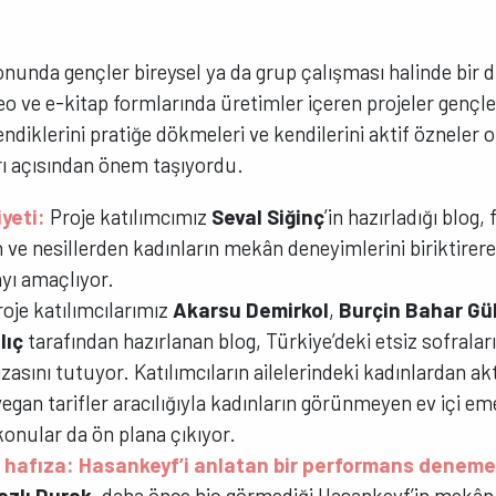
nunda gençler bireysel ya da grup çalışması halinde bir di
deo ve e-kitap formlarında üretimler içeren projeler gençle
diklerini pratiğe dökmeleri ve kendilerini aktif özneler o
 açısından önem taşıyordu.
yeti:
Proje katılımcımız
Seval Siğinç
’in hazırladığı blog, 
ve nesillerden kadınların mekân deneyimlerini biriktirere
yı amaçlıyor.
roje katılımcılarımız
Akarsu Demirkol
,
Burçin Bahar Gü
lıç
tarafından hazırlanan blog, Türkiye’deki etsiz sofrala
fızasını tutuyor. Katılımcıların ailelerindeki kadınlardan ak
vegan tarifler aracılığıyla kadınların görünmeyen ev içi e
 konular da ön plana çıkıyor.
 hafıza: Hasankeyf’i anlatan bir performans deneme
azlı Durak
, daha önce hiç görmediği Hasankeyf’in mekân 