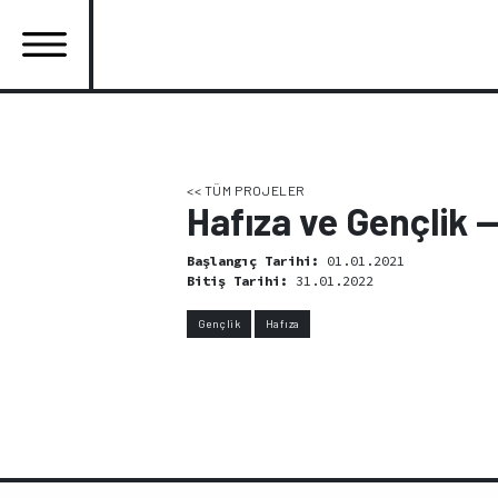
Ana
içeriğe
atla
Ana
gezinti
menüsü
<< TÜM PROJELER
Hafıza ve Gençlik —
Başlangıç Tarihi:
01.01.2021
Bitiş Tarihi:
31.01.2022
Gençlik
Hafıza