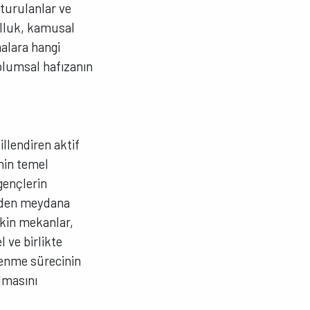
sturulanlar ve
ulluk, kamusal
malara hangi
toplumsal hafızanın
illendiren aktif
nin temel
 gençlerin
erden meydana
işkin mekanlar,
 ve birlikte
renme sürecinin
lmasını