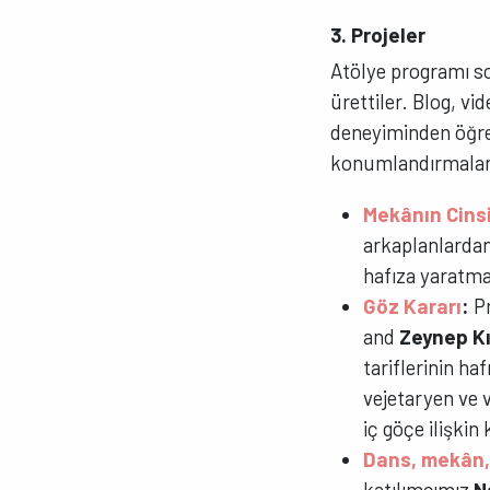
3. Projeler
Atölye programı so
ürettiler. Blog, vi
deneyiminden öğren
konumlandırmaları
Mekânın Cinsi
arkaplanlardan 
hafıza yaratma
Göz Kararı
:
P
and
Zeynep Kı
tariflerinin ha
vejetaryen ve 
iç göçe ilişkin
Dans, mekân,
katılımcımız
N