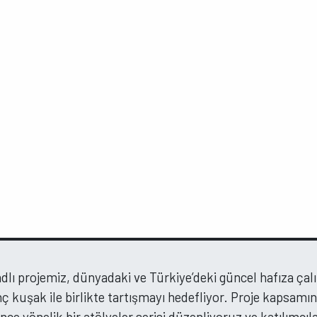
adlı projemiz, dünyadaki ve Türkiye’deki güncel hafıza çal
ç kuşak ile birlikte tartışmayı hedefliyor. Proje kapsamın
ce yönelik bir atölyeler serisi düzenliyoruz ve katılımcıl