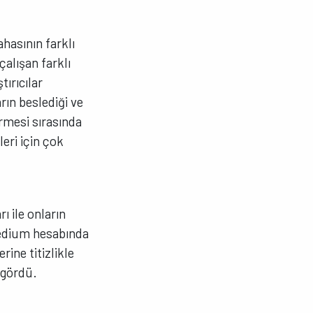
hasının farklı
alışan farklı
tırıcılar
arın beslediği ve
irmesi sırasında
leri için çok
ı ile onların
 Medium hesabında
ine titizlikle
 gördü.