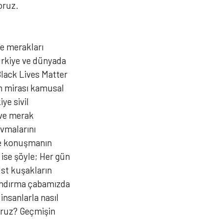
oruz.
ve merakları
ürkiye ve dünyada
lack Lives Matter
in mirası kamusal
ye sivil
 ve merak
avmalarını
ile konuşmanın
ı ise şöyle; Her gün
 Üst kuşakların
andırma çabamızda
insanlarla nasıl
yoruz? Geçmişin