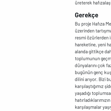
üreterek hafızalaş
Gerekçe
Bu proje Hafıza Mer
üzerinden tartışm
resmi özürlerden 
hareketine, yeni h
alanda gittikçe dah
toplumunun geçmişi
dünyalarını çok fa
bugünün genç kuşa
dilini arıyor. Bizi
karşılaştığımız şid
yaşadığı toplumsa
hatırladıklarımızı
karşılaşmalar yaşı