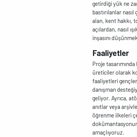
getirdiği yük ne z
bastırılanlar nası
alan, kent hakkı, t
açılardan, nasıl ış
inşasını düşünm
Faaliyetler
Proje tasarımında k
üreticiler olarak
faaliyetleri gençler
danışman desteğiyl
geliyor. Ayrıca, at
anıtlar veya arşiv
öğrenme ilkeleri 
dokümantasyonunu s
amaçlıyoruz.