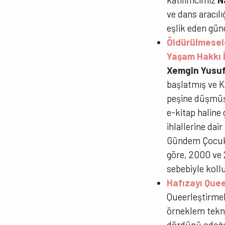
ve dans aracıl
eşlik eden gün
Öldürülmesele
Yaşam Hakkı İ
Xemgîn Yusu
başlatmış ve K
peşine düşmüşt
e-kitap haline
ihlallerine dai
Gündem Çocuk D
göre, 2000 ve 2
sebebiyle koll
Hafızayı Que
Queerleştirmek
örneklem tekni
dördünü odağına