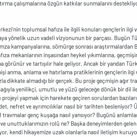
tırma çalışmalarına özgün katkılar sunmalarını destekliy
kezi’nin toplumsal hafıza ile ilgili konuları gençlerin ilgi 
aya yönelik uzun vadeli vizyonunun bir parçası. Bugün T
imza kampanyalarına, sömürge sonrası araştırmalardan B
afıza mekanlarının inşasından heykel yıkımlarına, geçmiş
a görünür ve tartışılır hale geliyor. Ancak bir yandan Türki
 anma, anlama ve hatırlama pratiklerinin gençlerin ilgi
zla dikkate almadığı bir gerçek. Bu proje geçmişin ağır tr
ğıyla yenilikçi, umutlu ve yüzü geleceğe dönük bir dil 
 bu projeyi yapmak için harekete geçiren sorulardan bazılar
det, nefret ve ayrımcılıklar nasıl bir tarihten besleniyor?
l travmalar genç kuşağa nasıl yansıyor? Bugünü anlaml
n ve unuttuklarımızın rolü ne? Başka deneyimlerden gelen 
yor, kendi hikayemize uzak olanlarla nasıl iletişim kuru