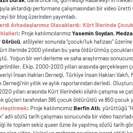
ığıyla aktardığı performans çalışmasından bir video üretti
ceyi bir blog üzerinden yayımladı.
rdi Arkadaşlarımız Olacaklardı: Kürt İllerinde Çocuk
hlalleri
:
Proje katılımcılarımız
Yasemin Soydan
,
Medza
f Görücü
, atölyeler sonunda “çocuk/luk hafızası” üzerine
ürt illerinde 2000 yılından bu yana öldürülmüş çocukları
ü. Yoğun bir veri derleme ve saha araştırması sonucunda
 getirdiler. Ekip, 2000-2020 yılları arasında gerçekleşen
r veriyi İnsan Hakları Derneği, Türkiye İnsan Hakları Vakfı
erneği’nin yıllık ve aylık raporlarından derledi. Oluştur
020 yılları arasında Kürt illerindeki silahlı çatışma ve çat
uk güçleri tarafından 385 çocuk öldürüldü ve 850 çocuk y
erleştirmek
:
Proje katılımcımız
Berfin Atlı
, yürüttüğü “H
” adlı sözlü tarih çalışması sonucunda bir video hazırlad
ği ile toplam sekiz queer özne ile yapılmış sözlü tarih 
 alan video, kişisel ve mahrem eşyaların işaret ettiği kol