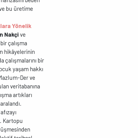
 ve bu üretime
lara Yönelik
n Nakçi
ve
 bir çalışma
n hikâyelerinin
 çalışmalarını bir
 çocuk yaşam hakkı
, Mazlum-Der ve
ulan veritabanına
ışma artıkları
aralandı.
afızayı
ı. Kartopu
görüşmesinden
ektif tarihsel