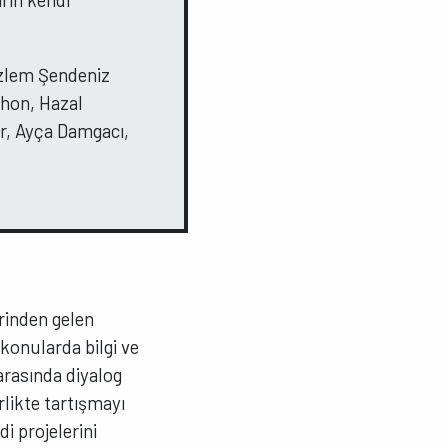
 Özlem Şendeniz
rhon, Hazal
r, Ayça Damgacı,
erinden gelen
konularda bilgi ve
arasında diyalog
likte tartışmayı
i projelerini