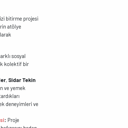
zi bitirme projesi
rin atölye
larak
farklı sosyal
k kolektif bir
ler
,
Sidar Tekin
rın ve yemek
tardıkları
mek deneyimleri ve
si
:
Proje
hafızasını beden