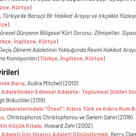
izce
,
Kürtçe
)
,
Türkiye’de
Barışçıl Bir Hakikat Arayışı ve Irkçılıkla Yüzle
tçe
)
üresel Dünyanın Bölgesel Kürt Sorunu: Zihniyetler, Siyase
rkçe
,
İngilizce
,
Kürtçe
)
Geçiş Dönemi Adaletinin Yokluğunda Resmî Hakikat Arayış
ma Komisyonları
(
Türkçe
,
İngilizce
,
Kürtçe
)
irileri
inde Barış
, Audra Mitchell (2010)
 Adaletinden Edimsel Adalete: Toplumsal Şiddet So
rgit Bräuchler (2019)
Müzakerelerindeki “Ötesi”: Kıbrıs Türk ve Kıbrıs Rum B
su,
Christophoros Christophorou ve Sanem Şahin (2018)
tin Küçük Kitabı
, Howard Zehr (2002)
Adaleti İçin Onarıcı Adaleti Dönüştürmek
, Kerry Cla