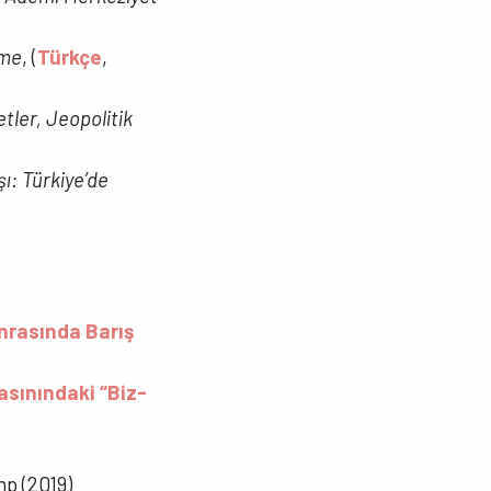
şme
, (
Türkçe
,
tler, Jeopolitik
ı: Türkiye’de
nrasında Barış
asınındaki “Biz-
mp (2019)