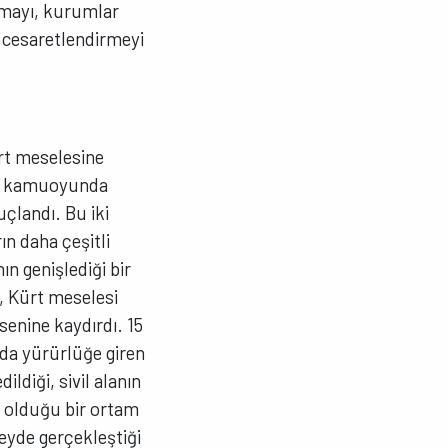
ırmayı, kurumlar
i cesaretlendirmeyi
ürt meselesine
 ve kamuoyunda
uçlandı. Bu iki
ın daha çeşitli
ın genişlediği bir
, Kürt meselesi
senine kaydırdı. 15
nda yürürlüğe giren
ldiği, sivil alanın
im olduğu bir ortam
zeyde gerçekleştiği