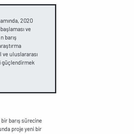
samında, 2020
n başlaması ve
n barış
araştırma
 ve uluslararası
ni güçlendirmek
bir barış sürecine
nda proje yeni bir