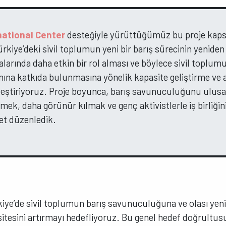
national Center
desteğiyle yürüttüğümüz bu proje kap
ürkiye’deki sivil toplumun yeni bir barış sürecinin yenide
arında daha etkin bir rol alması ve böylece sivil toplumu
ına katkıda bulunmasına yönelik kapasite geliştirme ve 
kleştiriyoruz. Proje boyunca, barış savunuculuğunu ulusal
ek, daha görünür kılmak ve genç aktivistlerle iş birliği
yet düzenledik.
iye’de sivil toplumun barış savunuculuğuna ve olası yeni 
tesini artırmayı hedefliyoruz. Bu genel hedef doğrultusu