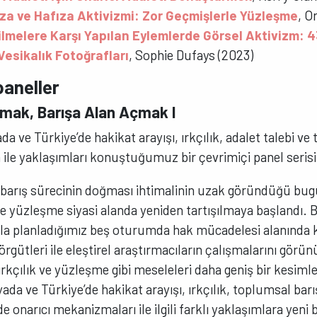
za ve Hafıza Aktivizmi: Zor Geçmişlerle Yüzleşme
, O
lmelere Karşı Yapılan Eylemlerde Görsel Aktivizm: 
Vesikalık Fotoğrafları
, Sophie Dufays (2023)
paneller
mak, Barışa Alan Açmak I
a ve Türkiye’de hakikat arayışı, ırkçılık, adalet talebi ve
m ile yaklaşımları konuştuğumuz bir çevrimiçi panel seris
r barış sürecinin doğması ihtimalinin uzak göründüğü bug
 yüzleşme siyasi alanda yeniden tartışılmaya başlandı. B
a planladığımız beş oturumda hak mücadelesi alanında k
örgütleri ile eleştirel araştırmacıların çalışmalarını görün
rkçılık ve yüzleşme gibi meseleleri daha geniş bir kesimle
da ve Türkiye’de hakikat arayışı, ırkçılık, toplumsal bar
e onarıcı mekanizmaları ile ilgili farklı yaklaşımlara yeni b