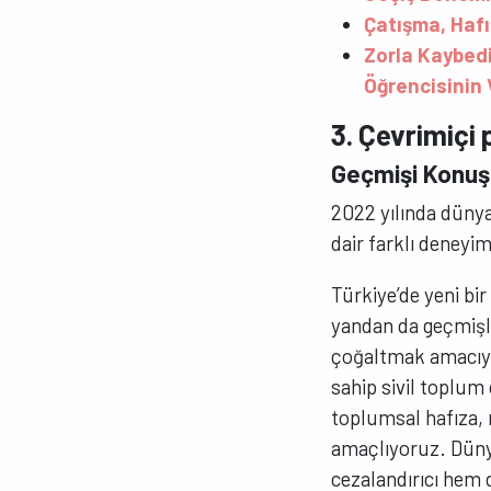
Çatışma, Hafı
Zorla Kaybedi
Öğrencisinin 
3. Çevrimiçi 
Geçmişi Konuş
2022 yılında dünyad
dair farklı deneyi
Türkiye’de yeni bi
yandan da geçmişle
çoğaltmak amacıyl
sahip sivil toplum 
toplumsal hafıza, ı
amaçlıyoruz. Dünya
cezalandırıcı hem d