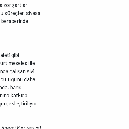
 zor şartlar
u süreçler, siyasal
u beraberinde
leti gibi
ürt meselesi ile
nda çalışan sivil
unuculuğunu daha
nda, barış
nına katkıda
gerçekleştiriliyor.
e Ademi Merkeziyet