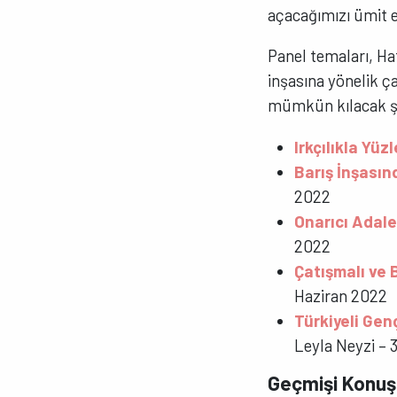
açacağımızı ümit 
Panel temaları, Haf
inşasına yönelik ç
mümkün kılacak şe
Irkçılıkla Yü
Barış İnşasın
2022
Onarıcı Adale
2022
Çatışmalı ve
Haziran 2022
Türkiyeli Gen
Leyla Neyzi –
Geçmişi Konuş