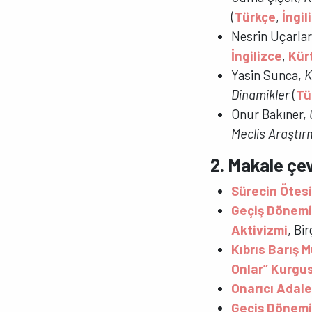
(
Türkçe
,
İngil
Nesrin Uçarlar
İngilizce
,
Kür
Yasin Sunca,
K
Dinamikler
(
Tü
Onur Bakıner,
Meclis Araştır
2. Makale çev
Sürecin Ötes
Geçiş Dönemi
Aktivizmi
, Bi
Kıbrıs Barış 
Onlar” Kurgu
Onarıcı Adale
Geçiş Dönemi 