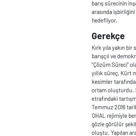
barış sürecinin in
arasında işbirliğin
hedefliyor.
Gerekçe
Kırk yıla yakın bi
barışçıl ve demok
“Çözüm Süreci” ola
yıllık süreç, Kürt
kesimler tarafından
ortam oluşturdu. 
etrafındaki tartış
Temmuz 2016 tarihi
OHAL rejimiyle bera
gözle görülür şekil
oluştu. Yapılan ar