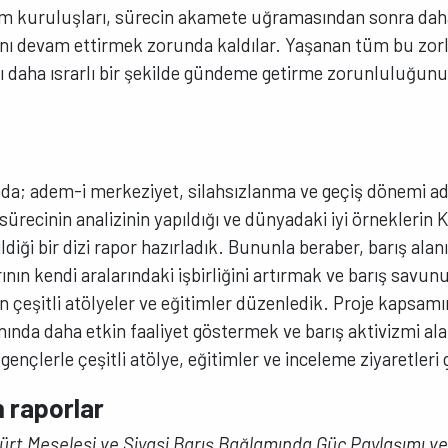
um kuruluşları, sürecin akamete uğramasından sonra daha
ını devam ettirmek zorunda kaldılar. Yaşanan tüm bu zorl
nı daha ısrarlı bir şekilde gündeme getirme zorunluluğun
a; adem-i merkeziyet, silahsızlanma ve geçiş dönemi ada
recinin analizinin yapıldığı ve dünyadaki iyi örneklerin K
ildiği bir dizi rapor hazırladık. Bununla beraber, barış alanı
nın kendi aralarındaki işbirliğini artırmak ve barış sav
n çeşitli atölyeler ve eğitimler düzenledik. Proje kapsamı
nda daha etkin faaliyet göstermek ve barış aktivizmi ala
nçlerle çeşitli atölye, eğitimler ve inceleme ziyaretleri 
n raporlar
ürt Meselesi ve Siyasi Barış Bağlamında Güç Paylaşımı v