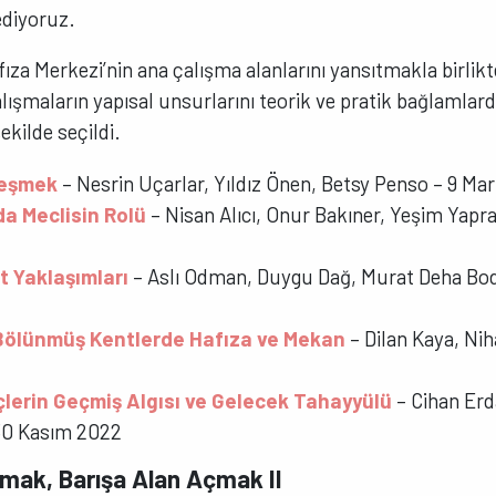
ediyoruz.
ıza Merkezi’nin ana çalışma alanlarını yansıtmakla birlikt
alışmaların yapısal unsurlarını teorik ve pratik bağlamlar
kilde seçildi.
zleşmek
– Nesrin Uçarlar, Yıldız Önen, Betsy Penso – 9 Ma
da Meclisin Rolü
– Nisan Alıcı, Onur Bakıner, Yeşim Yapra
t Yaklaşımları
– Aslı Odman, Duygu Dağ, Murat Deha Bod
 Bölünmüş Kentlerde Hafıza ve Mekan
– Dilan Kaya, Nih
çlerin Geçmiş Algısı ve Gelecek Tahayyülü
– Cihan Erda
 30 Kasım 2022
mak, Barışa Alan Açmak II