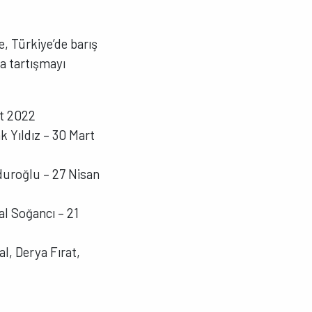
e, Türkiye’de barış
da tartışmayı
rt 2022
k Yıldız – 30 Mart
uroğlu – 27 Nisan
al Soğancı – 21
l, Derya Fırat,