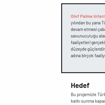
Olof Palme Inter
yılından bu yana T
devam etmesi çabal
savunuculuğu alan
faaliyetleri gerçe
düzeyde güçlendirm
adına birçok faali
Hedef
Bu projemizle Türk
katkı sunma kapasi