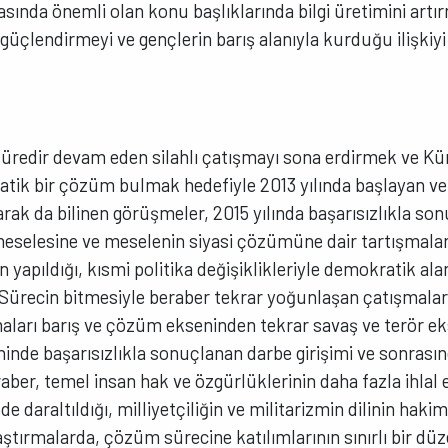
şasında önemli olan konu başlıklarında bilgi üretimini art
i güçlendirmeyi ve gençlerin barış alanıyla kurduğu ilişkiy
r süredir devam eden silahlı çatışmayı sona erdirmek ve K
ratik bir çözüm bulmak hedefiyle 2013 yılında başlayan
rak da bilinen görüşmeler, 2015 yılında başarısızlıkla son
 meselesine ve meselenin siyasi çözümüne dair tartışmalar
 yapıldığı, kısmi politika değişiklikleriyle demokratik alan
Sürecin bitmesiyle beraber tekrar yoğunlaşan çatışmalar
maları barış ve çözüm ekseninden tekrar savaş ve terör ek
nde başarısızlıkla sonuçlanan darbe girişimi ve sonrası
ber, temel insan hak ve özgürlüklerinin daha fazla ihlal edi
de daraltıldığı, milliyetçiliğin ve militarizmin dilinin hak
aştırmalarda, çözüm sürecine katılımlarının sınırlı bir dü