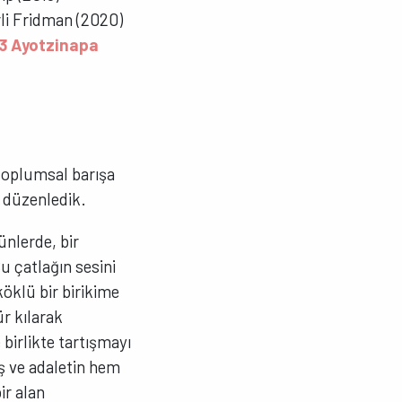
rli Fridman (2020)
43 Ayotzinapa
 toplumsal barışa
i düzenledik.
ünlerde, bir
u çatlağın sesini
öklü bir birikime
ür kılarak
 birlikte tartışmayı
ış ve adaletin hem
ir alan