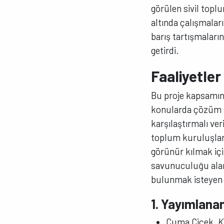
görülen sivil topl
altında çalışmalar
barış tartışmaları
getirdi.
Faaliyetler
Bu proje kapsamınd
konularda çözüm sü
karşılaştırmalı ver
toplum kuruluşları
görünür kılmak içi
savunuculuğu alanı
bulunmak isteyen ge
1. Yayımlana
Cuma Çiçek,
K