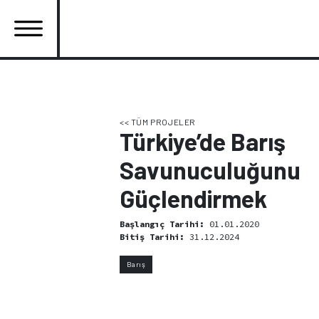
Ana
içeriğe
atla
Ana
gezinti
menüsü
<< TÜM PROJELER
Türkiye’de Barış
Savunuculuğunu
Güçlendirmek
Başlangıç Tarihi:
01.01.2020
Bitiş Tarihi:
31.12.2024
Barış