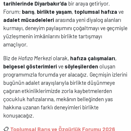
tarihlerinde Diyarbakır’da
bir araya getiriyor.
Forum;
barış
,
birlikte yaşam
,
toplumsal hafıza
ve
adalet mücadeleleri
arasında yeni diyalog alanları
kurmayı, deneyim paylaşımını çoğaltmayı ve geçmişle
yüzleşmenin imkânlarını birlikte tartışmayı
amaçlıyor.
Biz de
Hafıza Merkezi
olarak,
hafıza çalışmaları
,
belgesel gösterimleri
ve
söyleşilerden
oluşan
programımızla forumda yer alacağız. Geçmişin izlerini
bugünün adalet arayışlarıyla birlikte düşünmeye
çağıran etkinliklerimizde zorla kaybetmelerden
çocukluk hafızalarına, mekânın belleğinden yas
hakkına uzanan farklı deneyimleri birlikte
konuşacağız.
📋
Toplumsal Barış ve Özgürlük Forumu 2026