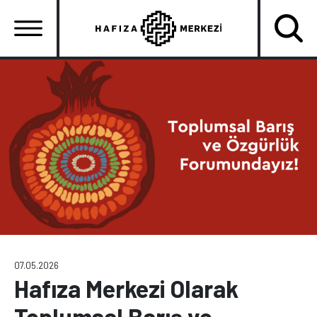
Ana
içeriğe
atla
Ana
gezinti
menüsü
07.05.2026
Hafıza Merkezi Olarak
Toplumsal Barış ve