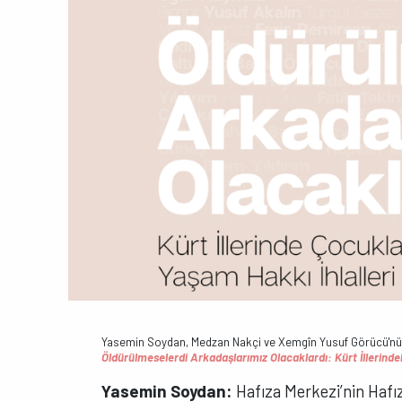
Yasemin Soydan, Medzan Nakçi ve Xemgîn Yusuf Görücü'nün H
Öldürülmeselerdi Arkadaşlarımız Olacaklardı: Kürt İllerinde
Yasemin Soydan:
Hafıza Merkezi’nin Hafı