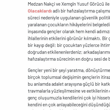
Medzan Nakçi ve Xemgîn Yusuf Görücü ile 
Olacaklardı
adlı bir hafızalaştırma çalışm
süreci nedeniyle uygulanan güvenlik politi
yaralanan çocukların hikâyelerini belgeled
inşasında gençler olarak hem kendi adımı
ihlallerinin etkilerini görünür kılmaktı. B
bir kayıp değil; bir çocuktan yüzlerce ihti
doğrudan etkilenenlerdeniz; arkadaşlarımız
hafızalaştırma sürecinin en doğru sesi de bi
Gençler yeni bir şeyi yaratma, dönüştürme
birçok toplumsal değişimin gençlerin itiraz
bu anlamda adalet arayışına güçlü bir katk
travmalarla yüzleşilmesine ve eetkilerinin
genç oluşumuzla kendilerini çok iyi hiss
kendini en çok anlayabileceğini düşündüğü 