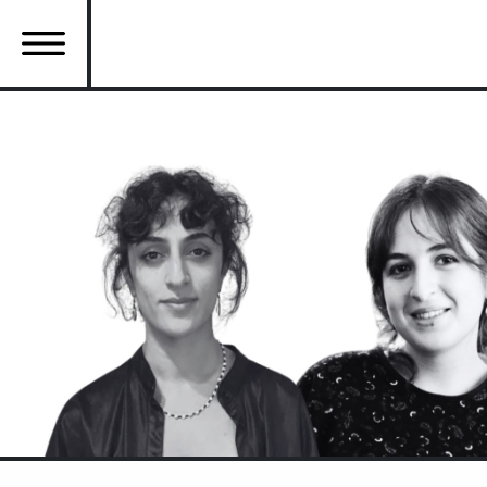
Ana
içeriğe
atla
Ana
gezinti
menüsü