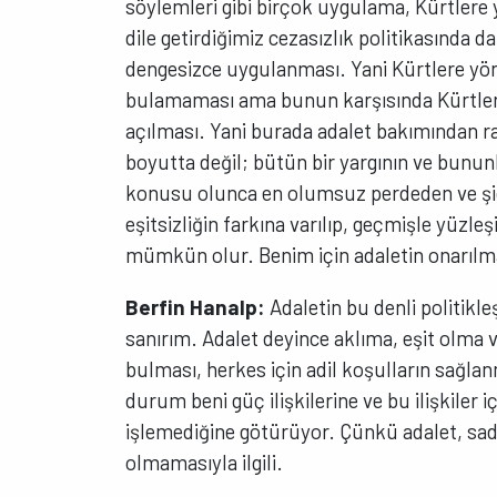
söylemleri gibi birçok uygulama, Kürtlere 
dile getirdiğimiz cezasızlık politikasında d
dengesizce uygulanması. Yani Kürtlere yö
bulamaması ama bunun karşısında Kürtlere 
açılması. Yani burada adalet bakımından rah
boyutta değil; bütün bir yargının ve bunun
konusu olunca en olumsuz perdeden ve şid
eşitsizliğin farkına varılıp, geçmişle yüzl
mümkün olur. Benim için adaletin onarılm
Berfin Hanalp:
Adaletin bu denli politikl
sanırım. Adalet deyince aklıma, eşit olma v
bulması, herkes için adil koşulların sağla
durum beni güç ilişkilerine ve bu ilişkiler
işlemediğine götürüyor. Çünkü adalet, sade
olmamasıyla ilgili.