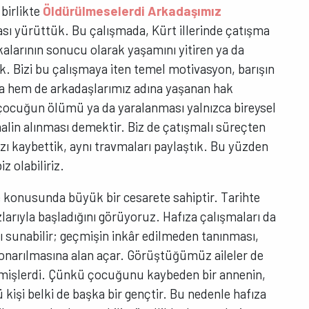
birlikte
Öldürülmeselerdi Arkadaşımız
ası yürüttük. Bu çalışmada, Kürt illerinde çatışma
kalarının sonucu olarak yaşamını yitiren ya da
ik. Bizi bu çalışmaya iten temel motivasyon, barışın
za hem de arkadaşlarımız adına yaşanan hak
ir çocuğun ölümü ya da yaralanması yalnızca bireysel
malin alınması demektir. Biz de çatışmalı süreçten
ı kaybettik, aynı travmaları paylaştık. Bu yüzden
z olabiliriz.
 konusunda büyük bir cesarete sahiptir. Tarihte
larıyla başladığını görüyoruz. Hafıza çalışmaları da
ı sunabilir; geçmişin inkâr edilmeden tanınması,
 onarılmasına alan açar. Görüştüğümüz aileler de
etmişlerdi. Çünkü çocuğunu kaybeden bir annenin,
kişi belki de başka bir gençtir. Bu nedenle hafıza