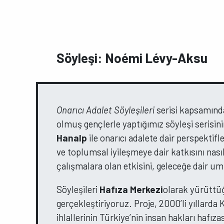
Söyleşi: Noémi Lévy-Aksu
Onarıcı Adalet Söyleşileri
serisi kapsamın
olmuş gençlerle yaptığımız söyleşi seris
Hanalp
ile onarıcı adalete dair perspektifl
ve toplumsal iyileşmeye dair katkısını nası
çalışmalara olan etkisini, geleceğe dair um
Söyleşileri
Hafıza Merkezi
olarak yürüt
gerçekleştiriyoruz. Proje, 2000’li yıllard
ihlallerinin Türkiye’nin insan hakları hafıza