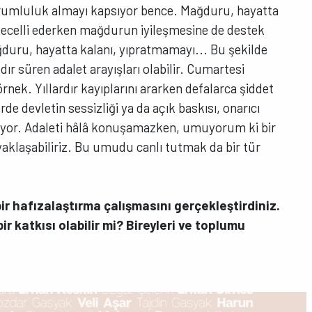
orumluluk almayı kapsıyor bence. Mağduru, hayatta
tecelli ederken mağdurun iyileşmesine de destek
ğduru, hayatta kalanı, yıpratmamayı... Bu şekilde
ır süren adalet arayışları olabilir. Cumartesi
rnek. Yıllardır kayıplarını ararken defalarca şiddet
e devletin sessizliği ya da açık baskısı, onarıcı
iyor. Adaleti hâlâ konuşamazken, umuyorum ki bir
a yaklaşabiliriz. Bu umudu canlı tutmak da bir tür
r hafızalaştırma çalışmasını gerçekleştirdiniz.
ir katkısı olabilir mi? Bireyleri ve toplumu