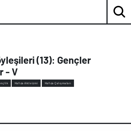
yleşileri (13): Gençler
r - V
ençlik
Hafıza Aktivizmi
Hafıza Çalışmaları