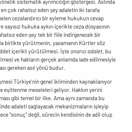
yönelik sistematik ayrımcılığın göstergesi. Aslında
a en çok rahatsız eden şey adaletin iki tarafa
nelen cezalandırıcı bir eyleme hukukun cevap
sayısız hukuka aykırı içerikte ceza dosyasının
atsız eden şey tek bir fiile indirgenecek bir
la birlikte yürütmenin, yasamanın Kürtler söz
det içerikli yürütülmesi. İşte
onarıcı adalet
, bu
eşilmesi ve hakların gerçek anlamda iade edilmesiyle
ası gereken asıl yönü budur.
eşmesi Türkiye’nin genel ikliminden kaynaklanıyor
e eşitlenme meseleleri geliyor. Hakkın yerini
nması gibi temel bir ilke. Ama aynı zamanda bu
 içinde adaleti sağlayacak mekanizmaların işleyip
ce “sonuç” değil, sürecin kendisinin de adil olup