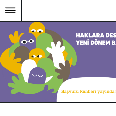
Ana
içeriğe
atla
Ana
gezinti
menüsü