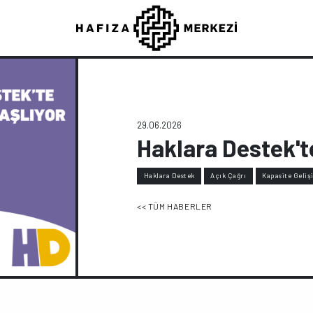
29.06.2026
Haklara Destek't
Haklara Destek
Açık Çağrı
Kapasite Geliş
<< TÜM HABERLER