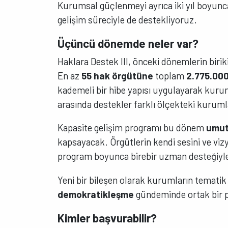
Kurumsal güçlenmeyi ayrıca iki yıl boyunc
gelişim süreciyle de destekliyoruz.
Üçüncü dönemde neler var?
Haklara Destek III, önceki dönemlerin biriki
En az
55 hak örgütüne
toplam
2.775.00
kademeli bir hibe yapısı uygulayarak kurum
arasında destekler farklı ölçekteki kuruml
Kapasite gelişim programı bu dönem
umut 
kapsayacak. Örgütlerin kendi sesini ve vi
program boyunca birebir uzman desteğiy
Yeni bir bileşen olarak kurumların tematik 
demokratikleşme
gündeminde ortak bir p
Kimler başvurabilir?