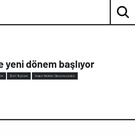
e yeni dönem başlıyor
im
Sivil Toplum
İnsan Hakları Savunucuları