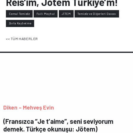
Reis’im, Jötem Türkiye’m!
Cemal Temizöz
Faili Meçhul
JİTEM
Temizöz ve Diğerleri Davası
Zorla Kaybetme
<< TÜM HABERLER
Diken – Mehveş Evin
(Fransızca “Je t’aime”, seni seviyorum
demek. Türkçe okunuşu: Jötem)