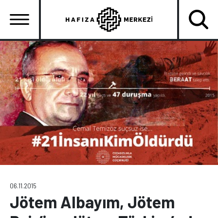
Ana
içeriğe
atla
Ana
gezinti
menüsü
06.11.2015
Jötem Albayım, Jötem