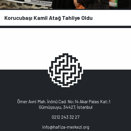
Korucubaşı Kamil Atağ Tahliye Oldu
Ömer Avni Mah. İnönü Cad. No:14 Akar Palas Kat:1
Gümüşsuyu, 34427, İstanbul
0212 243 32 27
info@hafiza-merkezi.org