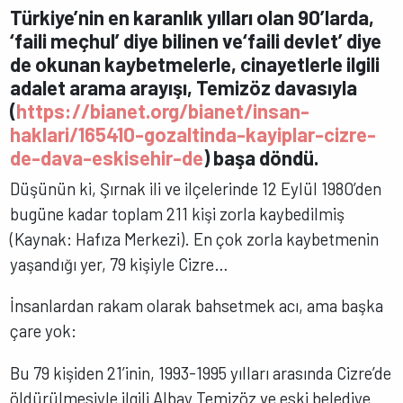
Türkiye’nin en karanlık yılları olan 90’larda,
‘faili meçhul’ diye bilinen ve‘faili devlet’ diye
de okunan kaybetmelerle, cinayetlerle ilgili
adalet arama arayışı, Temizöz davasıyla
(
https://bianet.org/bianet/insan-
haklari/165410-gozaltinda-kayiplar-cizre-
de-dava-eskisehir-de
) başa döndü.
Düşünün ki, Şırnak ili ve ilçelerinde 12 Eylül 1980’den
bugüne kadar toplam 211 kişi zorla kaybedilmiş
(Kaynak: Hafıza Merkezi). En çok zorla kaybetmenin
yaşandığı yer, 79 kişiyle Cizre…
İnsanlardan rakam olarak bahsetmek acı, ama başka
çare yok:
Bu 79 kişiden 21’inin, 1993-1995 yılları arasında Cizre’de
öldürülmesiyle ilgili Albay Temizöz ve eski belediye