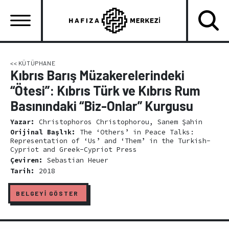
Ana
içeriğe
atla
Ana
gezinti
<< KÜTÜPHANE
Kıbrıs Barış Müzakerelerindeki
menüsü
“Ötesi”: Kıbrıs Türk ve Kıbrıs Rum
Basınındaki “Biz-Onlar” Kurgusu
Yazar:
Christophoros Christophorou, Sanem Şahin
Orijinal Başlık:
The ‘Others’ in Peace Talks:
Representation of ‘Us’ and ‘Them’ in the Turkish-
Cypriot and Greek-Cypriot Press
Çeviren:
Sebastian Heuer
Tarih:
2018
BELGEYİ GÖSTER