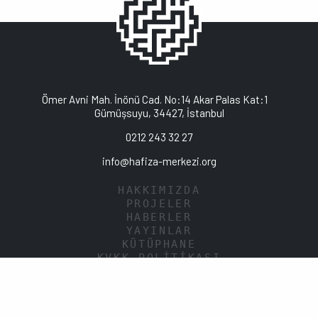
Ömer Avni Mah. İnönü Cad. No:14 Akar Palas Kat:1
Gümüşsuyu, 34427, İstanbul
0212 243 32 27
info@hafiza-merkezi.org
HAKKIMIZDA
PROJELER
HABERLER
YAYINLAR
KÜTÜPHANE
KVKK POLİTİKASI