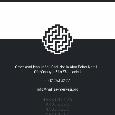
Ömer Avni Mah. İnönü Cad. No:14 Akar Palas Kat:1
Gümüşsuyu, 34427, İstanbul
0212 243 32 27
info@hafiza-merkezi.org
HAKKIMIZDA
PROJELER
HABERLER
YAYINLAR