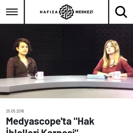
Ana
içeriğe
atla
Ana
gezinti
menüsü
25.05.2016
Medyascope'ta "Hak
İhlalleri Karnesi"