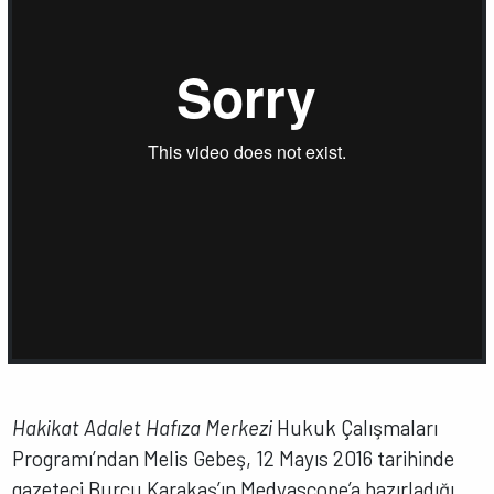
Hakikat Adalet Hafıza Merkezi
Hukuk Çalışmaları
Programı’ndan Melis Gebeş, 12 Mayıs 2016 tarihinde
gazeteci Burcu Karakaş’ın Medyascope’a hazırladığı