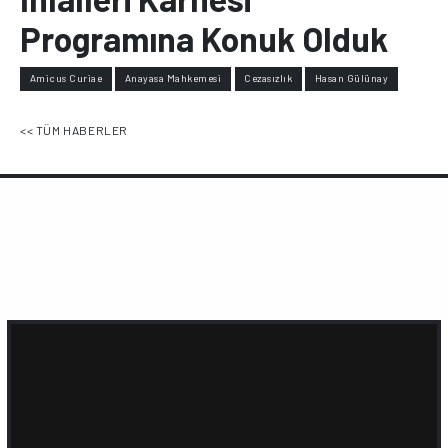
Programına Konuk Olduk
Amicus Curiae
Anayasa Mahkemesi
Cezasızlık
Hasan Gülünay
<< TÜM HABERLER