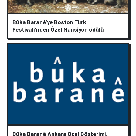
Bûka Baranê’ye Boston Türk
Festivali’nden Özel Mansiyon ödülü
Bûka Baranê Ankara Özel Gösterimi,