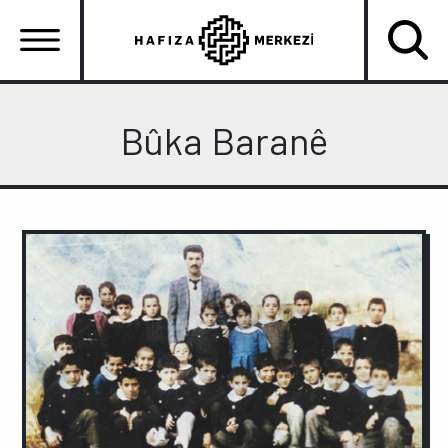
Ana
içeriğe
atla
Ana
gezinti
Bûka Baranê
menüsü