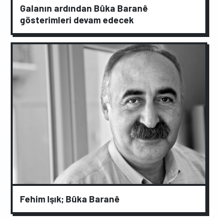
Galanın ardından Bûka Baranê
gösterimleri devam edecek
Fehim Işık; Bûka Baranê