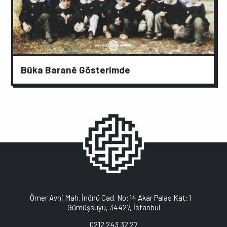
Bûka Baranê Gösterimde
Ömer Avni Mah. İnönü Cad. No:14 Akar Palas Kat:1
Gümüşsuyu, 34427, İstanbul
0212 243 32 27