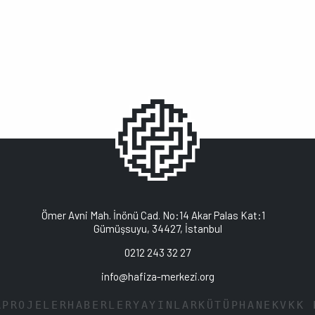
Ömer Avni Mah. İnönü Cad. No:14 Akar Palas Kat:1
Gümüşsuyu, 34427, İstanbul
0212 243 32 27
info@hafiza-merkezi.org
A
PROJELER
HABERLER
YAYINLAR
KÜTÜPHANE
KVKK 