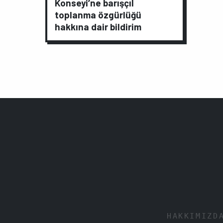
Konseyi’ne barışçıl
toplanma özgürlüğü
hakkına dair bildirim
HAKKIMIZD