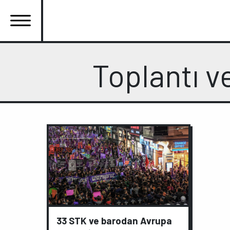
Ana
içeriğe
atla
Ana
Toplantı v
gezinti
menüsü
33 STK ve barodan Avrupa