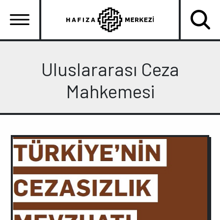
Ana
içeriğe
atla
Ana
gezinti
Uluslararası Ceza
menüsü
Mahkemesi