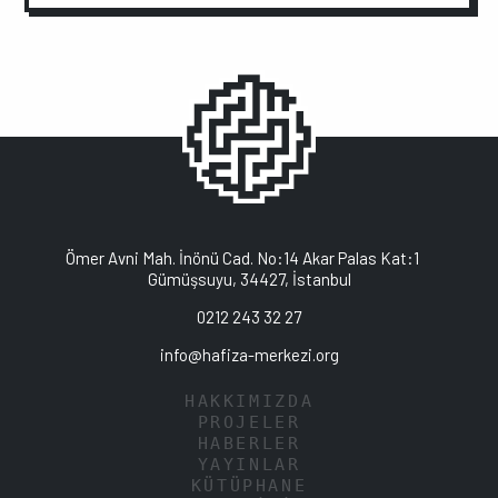
Ömer Avni Mah. İnönü Cad. No:14 Akar Palas Kat:1
Gümüşsuyu, 34427, İstanbul
0212 243 32 27
info@hafiza-merkezi.org
HAKKIMIZDA
PROJELER
HABERLER
YAYINLAR
KÜTÜPHANE