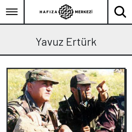
Ana
içeriğe
atla
Ana
gezinti
Yavuz Ertürk
menüsü