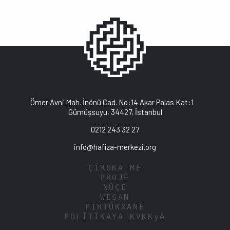
Ömer Avni Mah. İnönü Cad. No:14 Akar Palas Kat:1
Gümüşsuyu, 34427, İstanbul
0212 243 32 27
info@hafiza-merkezi.org
ÇÎROKA ME
PROJE
NÛÇE
WEŞAN
PIRTÛKXANE
POLÎTÎKAYA KVKKyê