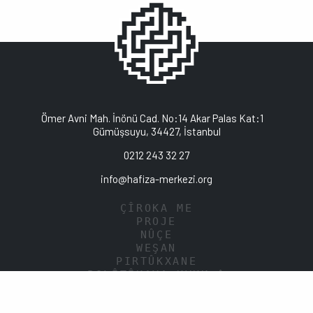
Ömer Avni Mah. İnönü Cad. No:14 Akar Palas Kat:1
Gümüşsuyu, 34427, İstanbul
0212 243 32 27
info@hafiza-merkezi.org
ÇÎROKA ME
PROJE
NÛÇE
WEŞAN
PIRTÛKXANE
POLÎTÎKAYA KVKKyê