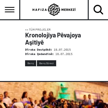
Skip
to
main
content
Ana
gezinti
<< TÜM PROJELER
Kronolojiya Pêvajoya
menüsü
Aşitiyê
Dîroka Destpêkê:
18.07.2015
Dîroka Qedandinê:
18.07.2015
Barış
Barış Süreci