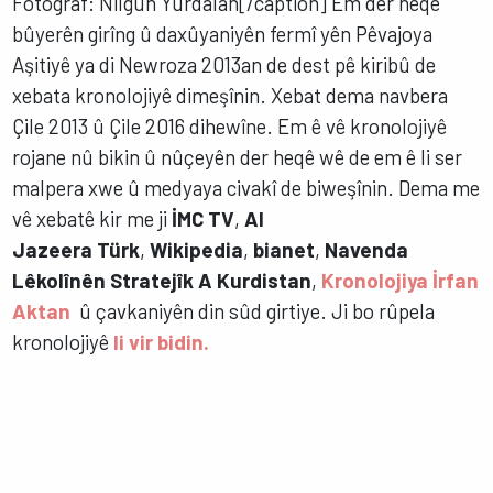
Fotograf: Nilgün Yurdalan[/caption] Em der heqê
bûyerên girîng û daxûyaniyên fermî yên Pêvajoya
Aşitiyê ya di Newroza 2013an de dest pê kiribû de
xebata kronolojiyê dimeşînin. Xebat dema navbera
Çile 2013 û Çile 2016 dihewîne. Em ê vê kronolojiyê
rojane nû bikin û nûçeyên der heqê wê de em ê li ser
malpera xwe û medyaya civakî de biweşînin. Dema me
vê xebatê kir me ji
İMC TV
,
Al
Jazeera
Türk
,
Wikipedia
,
bianet
,
Navenda
Lêkolînên Stratejîk A Kurdistan
,
Kronolojiya İrfan
Aktan
û çavkaniyên din sûd girtiye. Ji bo rûpela
kronolojiyê
li vir bidin.