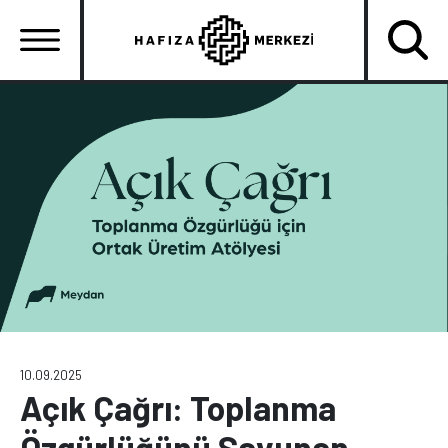
Ana
içeriğe
atla
Ana
gezinti
menüsü
10.09.2025
Açık Çağrı: Toplanma
Özgürlüğünü Savunan