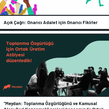
Açık Çağrı: Onarıcı Adalet için Onarıcı Fikirler
“Meydan: Toplanma Özgürlüğünü ve Kamusal