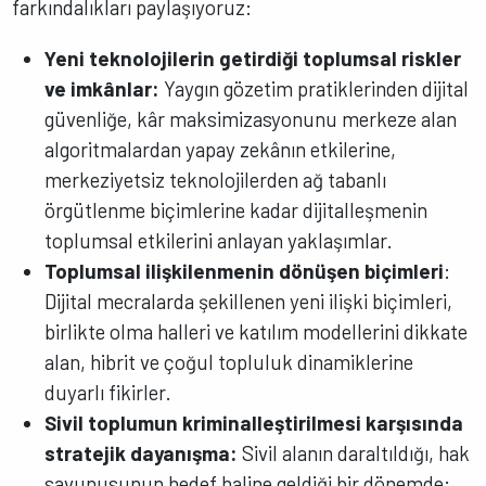
farkındalıkları paylaşıyoruz:
Yeni teknolojilerin getirdiği toplumsal riskler
ve imkânlar:
Yaygın gözetim pratiklerinden dijital
güvenliğe, kâr maksimizasyonunu merkeze alan
algoritmalardan yapay zekânın etkilerine,
merkeziyetsiz teknolojilerden ağ tabanlı
örgütlenme biçimlerine kadar dijitalleşmenin
toplumsal etkilerini anlayan yaklaşımlar.
Toplumsal ilişkilenmenin dönüşen biçimleri
:
Dijital mecralarda şekillenen yeni ilişki biçimleri,
birlikte olma halleri ve katılım modellerini dikkate
alan, hibrit ve çoğul topluluk dinamiklerine
duyarlı fikirler.
Sivil toplumun kriminalleştirilmesi karşısında
stratejik dayanışma:
Sivil alanın daraltıldığı, hak
savunusunun hedef haline geldiği bir dönemde;