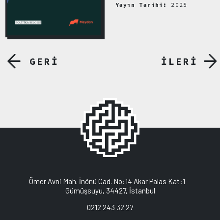
Yayın Tarihi:
2025
GERİ
İLERİ
Ömer Avni Mah. İnönü Cad. No:14 Akar Palas Kat:1
Gümüşsuyu, 34427, İstanbul
0212 243 32 27