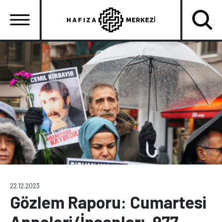
Ana
içeriğe
atla
Ana
gezinti
menüsü
22.12.2023
Gözlem Raporu: Cumartesi
Anneleri/İnsanları, 977.