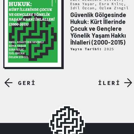
Esma Yaşar, Esra Kılıç,
İdil Özcan, Özlem Zıngıl
Güvenlik Gölgesinde
Hukuk: Kürt İllerinde
Çocuk ve Gençlere
Yönelik Yaşam Hakkı
İhlalleri (2000-2015)
Yayın Tarihi:
2025
GERİ
İLERİ