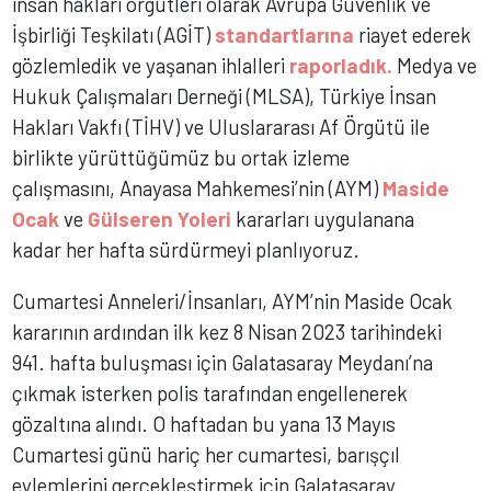
insan hakları örgütleri olarak Avrupa Güvenlik ve
İşbirliği Teşkilatı (AGİT)
standartlarına
riayet ederek
gözlemledik ve yaşanan ihlalleri
raporladık.
Medya ve
Hukuk Çalışmaları Derneği (MLSA), Türkiye İnsan
Hakları Vakfı (TİHV) ve Uluslararası Af Örgütü ile
birlikte yürüttüğümüz bu ortak izleme
çalışmasını, Anayasa Mahkemesi’nin (AYM)
Maside
Ocak
ve
Gülseren Yoleri
kararları uygulanana
kadar her hafta sürdürmeyi planlıyoruz.
Cumartesi Anneleri/İnsanları, AYM’nin Maside Ocak
kararının ardından ilk kez 8 Nisan 2023 tarihindeki
941. hafta buluşması için Galatasaray Meydanı’na
çıkmak isterken polis tarafından engellenerek
gözaltına alındı. O haftadan bu yana 13 Mayıs
Cumartesi günü hariç her cumartesi, barışçıl
eylemlerini gerçekleştirmek için Galatasaray