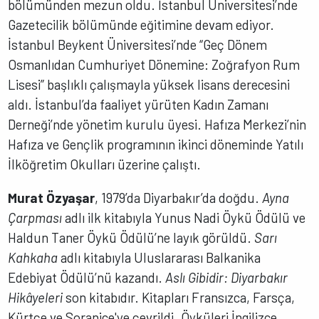
bölümünden mezun oldu. İstanbul Üniversitesi’nde
Gazetecilik bölümünde eğitimine devam ediyor.
İstanbul Beykent Üniversitesi’nde “Geç Dönem
Osmanlıdan Cumhuriyet Dönemine: Zoğrafyon Rum
Lisesi” başlıklı çalışmayla yüksek lisans derecesini
aldı. İstanbul’da faaliyet yürüten Kadın Zamanı
Derneği’nde yönetim kurulu üyesi. Hafıza Merkezi’nin
Hafıza ve Gençlik programının ikinci döneminde Yatılı
İlköğretim Okulları üzerine çalıştı.
Murat Özyaşar
, 1979’da Diyarbakır’da doğdu.
Ayna
Çarpması
adlı ilk kitabıyla Yunus Nadi Öykü Ödülü ve
Haldun Taner Öykü Ödülü’ne layık görüldü.
Sarı
Kahkaha
adlı kitabıyla Uluslararası Balkanika
Edebiyat Ödülü’nü kazandı.
Aslı Gibidir: Diyarbakır
Hikâyeleri
son kitabıdır. Kitapları Fransızca, Farsça,
Kürtçe ve Soranice'ye çevrildi. Öyküleri İngilizce,