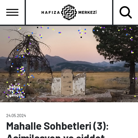
Ana
içeriğe
atla
Ana
gezinti
menüsü
24.05.2024
Mahalle Sohbetleri (3):
Asimilasyon ve şiddet