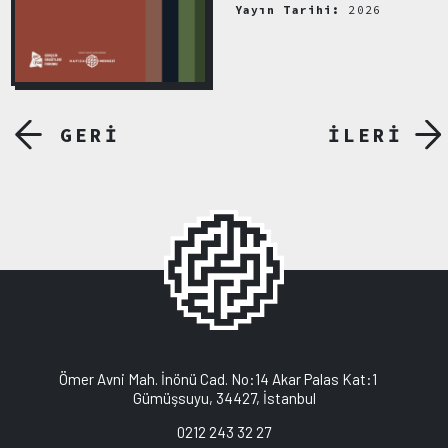
Yayın Tarihi:
2026
GERİ
İLERİ
Ömer Avni Mah. İnönü Cad. No:14 Akar Palas Kat:1
Gümüşsuyu, 34427, İstanbul
0212 243 32 27