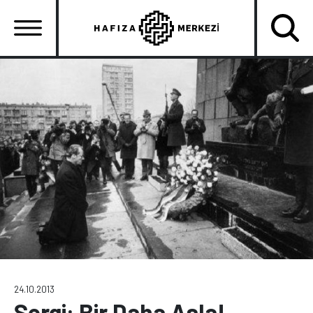
Ana
içeriğe
atla
Ana
gezinti
menüsü
24.10.2013
Sergi: Bir Daha Asla!