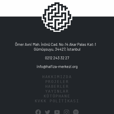
Ömer Avni Mah. İnönü Cad. No:14 Akar Palas Kat:1
Gümüşsuyu, 34427, İstanbul
0212 243 32 27
info@hafiza-merkezi.org
HAKKIMIZDA
PROJELER
HABERLER
YAYINLAR
KÜTÜPHANE
KVKK POLİTİKASI