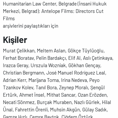
Humanitarian Law Center, Belgrade (İnsani Hukuk
Merkezi, Belgrad); Antelope Films; Directors Cut
Films
arşivlerini paylaştıkları için
Kişiler
Murat Çelikkan, Meltem Aslan, Gökçe Tüylüoğlu,
Ferhat Boratav, Pelin Bardakçı, Elif Al, Aslı Çetinkaya,
Irazca Geray, Urszula Wozniak, Gökhan Gençay,
Christian Bergmann, José Manuel Rodríguez Leal,
Adrian Kerr, Marijana Toma, Irina Nedeva, Peyo
Tzankov Kolev, Tanıl Bora, Zeynep Moralı, Şengül
Ertürk, Ahmet İnsel, Mithat Sancar, Ozan Erözden,
Necati Sönmez, Burçak Muraben, Nazlı Gürlek, Hilal
Ünal, Fahrettin Örenli, Muhsin Akgün, Gülay Sadık,
Gamze Hızlı, Cemre Baytok, Çiğdem Öztürk