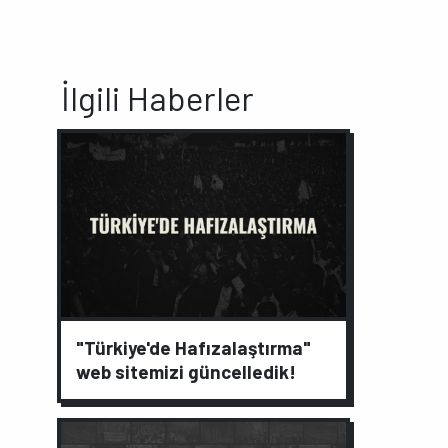
İlgili Haberler
"Türkiye'de Hafızalaştırma"
web sitemizi güncelledik!