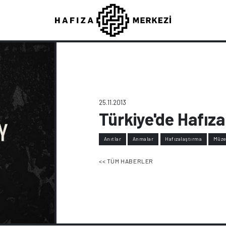
25.11.2013
Türkiye'de Hafızal
Anıtlar
Anmalar
Hafızalaştırma
Müze
<< TÜM HABERLER