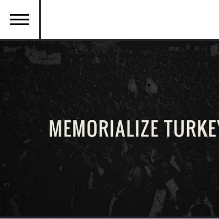
Ana
içeriğe
atla
Ana
gezinti
menüsü