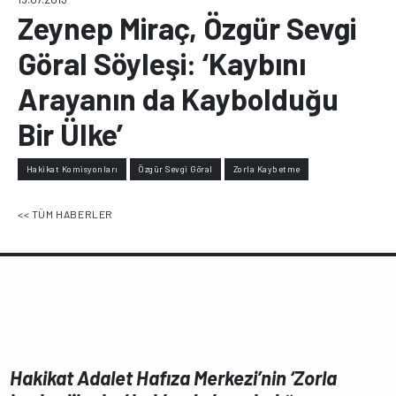
Zeynep Miraç, Özgür Sevgi
Göral Söyleşi: ‘Kaybını
Arayanın da Kaybolduğu
Bir Ülke’
Hakikat Komisyonları
Özgür Sevgi Göral
Zorla Kaybetme
<< TÜM HABERLER
Hakikat Adalet Hafıza Merkezi’nin ‘Zorla