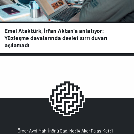
Emel Ataktürk, İrfan Aktan'a anlatıyor:
Yüzleşme davalarında devlet sırrı duvarı
aşılamadı
Ömer Avni Mah. İnönü Cad. No:14 Akar Palas Kat:1