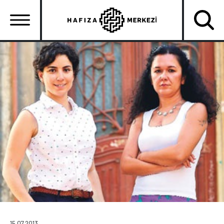
Ana
içeriğe
atla
Ana
gezinti
menüsü
15.07.2013