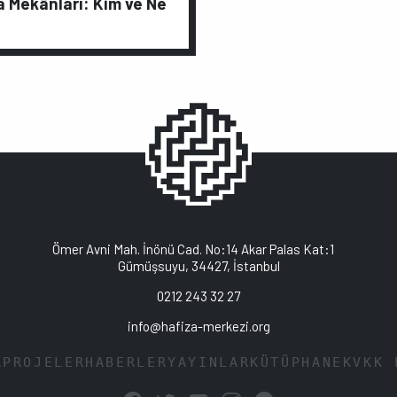
 Mekânları: Kim ve Ne
Ömer Avni Mah. İnönü Cad. No:14 Akar Palas Kat:1
Gümüşsuyu, 34427, İstanbul
0212 243 32 27
info@hafiza-merkezi.org
A
PROJELER
HABERLER
YAYINLAR
KÜTÜPHANE
KVKK 