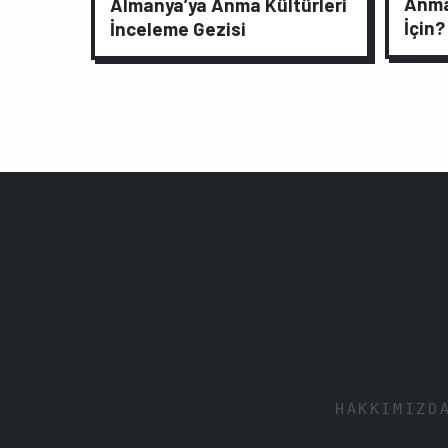
Anma
Almanya’ya Anma Kültürleri
İçin?
İnceleme Gezisi
HAKKIMIZD