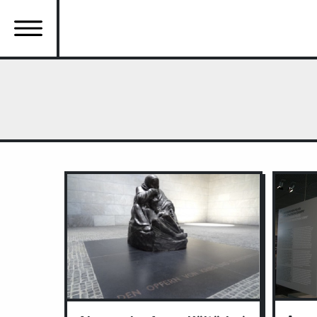
Ana
içeriğe
atla
Ana
gezinti
menüsü