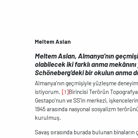
Meltem Aslan
Meltem Aslan, Almanya’nın geçmiş
olabilecek iki farklı anma mekânını
Schöneberg’deki bir okulun anma d
Almanya’nın geçmişiyle yüzleşme deneyim
istiyorum.
[1]
Birincisi Terörün Topografy
Gestapo’nun ve SS’in merkezi, işkencelerin
1945 arasında nasyonal sosyalizm terörünün
kurulmuş.
Savaş sırasında burada bulunan binaların ço