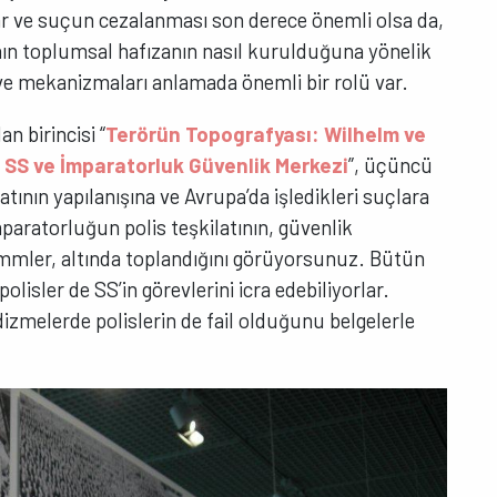
ar ve suçun cezalanması son derece önemli olsa da,
ın toplumsal hafızanın nasıl kurulduğuna yönelik
yı ve mekanizmaları anlamada önemli bir rolü var.
n birincisi “
Terörün Topografyası: Wilhelm ve
 SS ve İmparatorluk Güvenlik Merkezi
”, üçüncü
ının yapılanışına ve Avrupa’da işledikleri suçlara
paratorluğun polis teşkilatının, güvenlik
 Himmler, altında toplandığını görüyorsunuz. Bütün
 polisler de SS’in görevlerini icra edebiliyorlar.
izmelerde polislerin de fail olduğunu belgelerle