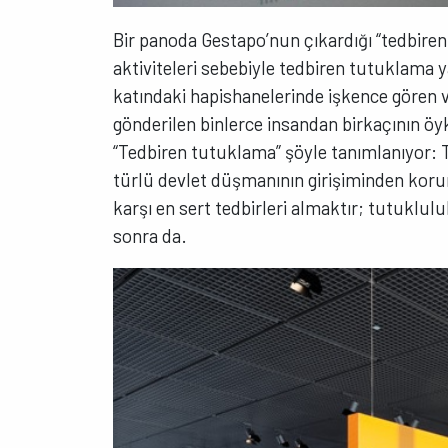
Bir panoda Gestapo’nun çıkardığı “tedbiren
aktiviteleri sebebiyle tedbiren tutuklama 
katındaki hapishanelerinde işkence gören 
gönderilen binlerce insandan birkaçının öyk
“Tedbiren tutuklama” şöyle tanımlanıyor: 
türlü devlet düşmanının girişiminden korum
karşı en sert tedbirleri almaktır; tutuklul
sonra da.