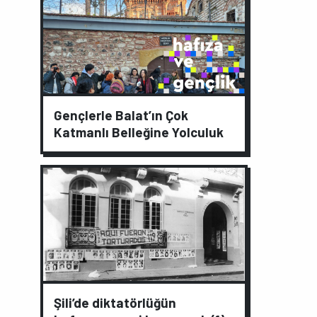
Gençlerle Balat’ın Çok
Katmanlı Belleğine Yolculuk
Şili’de diktatörlüğün