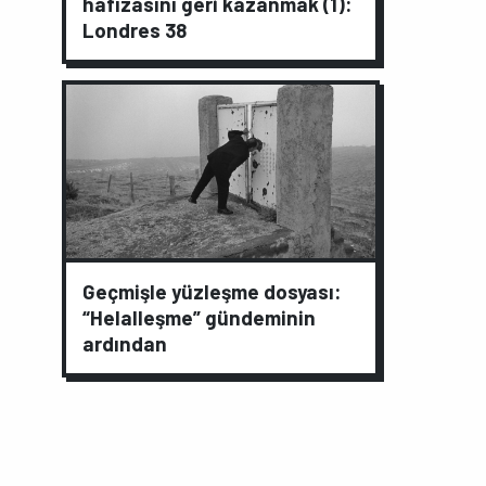
hafızasını geri kazanmak (1):
Londres 38
Geçmişle yüzleşme dosyası:
“Helalleşme” gündeminin
ardından