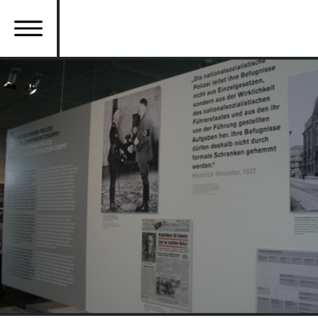
Ana
içeriğe
atla
Ana
gezinti
menüsü