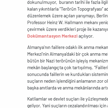
dokunulmuyor, buranın tarihi ile fazla ilgil
kalan yıkıntılarla “Terörün Topografyası” a
düzenlemek üzere açılan yarışmayı, Berli
Professor Heinz W. Hallmann mekanı yeni
çevirmek üzere verdikleri proje ile kazanı
Dokümantasyon Merkezi
açılıyor.
Almanya’nın faillere odaklı ilk anma mek
Merkezi’nin Almanya’daki bir çok anma mek
bütün bir Nazi terörünün işleyiş mekanizma
mekân başlangıçta çok tartışılmış. “Failler
sonucunda faillerin ve kurdukları sistemin 
suçların neden işlendiğini anlamanın zor 
başka anıtlarda ve anma mekânlarında artık
Katliamlar ve devlet suçları ile yüzleşmed
geliyor. Yani suçların cezalandırılması içi