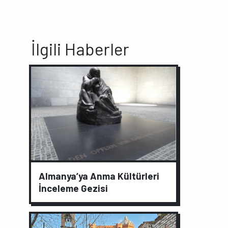
İlgili Haberler
Almanya’ya Anma Kültürleri
İnceleme Gezisi