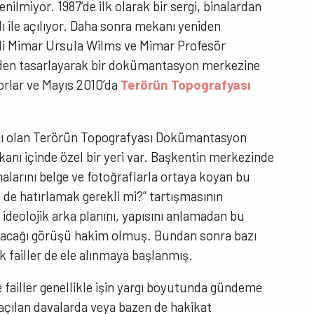
enilmiyor. 1987’de ilk olarak bir sergi, binalardan
dı ile açılıyor. Daha sonra mekanı yeniden
nli Mimar Ursula Wilms ve Mimar Profesör
den tasarlayarak bir dokümantasyon merkezine
yorlar ve Mayıs 2010’da
Terörün Topografyası
anı olan Terörün Topografyası Dokümantasyon
anı içinde özel bir yeri var. Başkentin merkezinde
larını belge ve fotoğraflarla ortaya koyan bu
i de hatırlamak gerekli mi?” tartışmasının
ideolojik arka planını, yapısını anlamadan bu
olacağı görüşü hakim olmuş. Bundan sonra bazı
 failler de ele alınmaya başlanmış.
e failler genellikle işin yargı boyutunda gündeme
n açılan davalarda veya bazen de hakikat