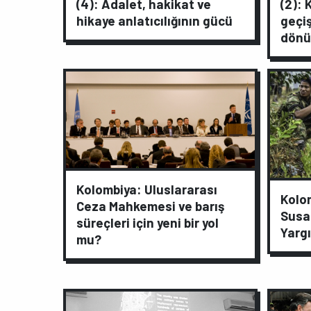
(4): Adalet, hakikat ve
(2): 
hikaye anlatıcılığının gücü
geçi
dön
Kolombiya: Uluslararası
Kolom
Ceza Mahkemesi ve barış
Susar
süreçleri için yeni bir yol
Yarg
mu?