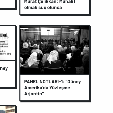
Murat Çelikkan: Muhalif
k
olmak suç olunca
üney
PANEL NOTLARI-1: “Güney
Amerika’da Yüzleşme:
Arjantin”