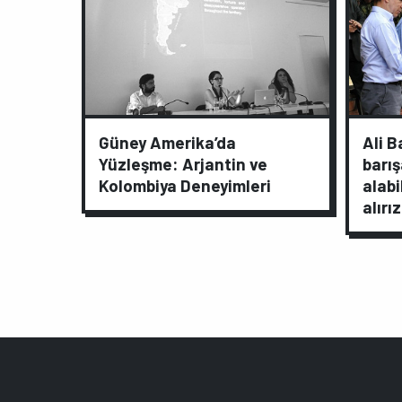
Güney Amerika’da
Ali 
Yüzleşme: Arjantin ve
barış
Kolombiya Deneyimleri
alabi
alırız