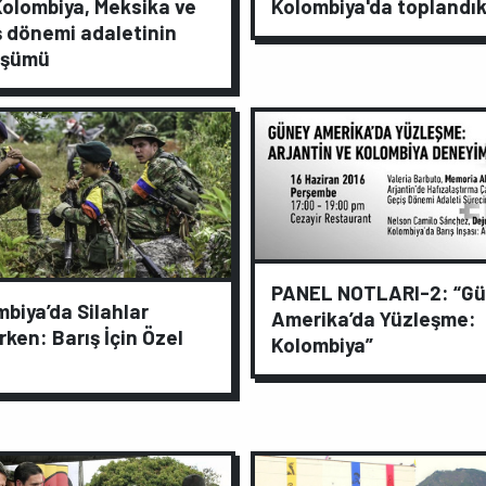
Kolombiya, Meksika ve
Kolombiya'da toplandı
ş dönemi adaletinin
üşümü
PANEL NOTLARI-2: “G
biya’da Silahlar
Amerika’da Yüzleşme:
ken: Barış İçin Özel
Kolombiya”
ı