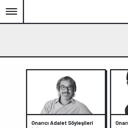
Ana
içeriğe
atla
Ana
gezinti
menüsü
Onarıcı Adalet Söyleşileri
Onarı