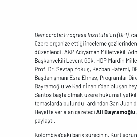
Democratic Progress Institute’
un
(DPI)
, ç
üzere organize ettiği inceleme gezilerinde
düzenlendi. AKP Adıyaman Milletvekili Adn
Başkanvekili Levent Gök, HDP Mardin Mille
Prof. Dr. Sevtap Yokuş, Kezban Hatemi, DP
Başdanışmanı Esra Elmas, Programlar Dire
Bayramoğlu ve Kadir İnanır’dan oluşan he
Santos başta olmak üzere hükümet yetkilile
temaslarda bulundu; ardından San Juan de 
Heyette yer alan gazeteci
Ali Bayramoğlu
paylaştı.
Kolombiya’daki barış sürecinin, Kürt sor