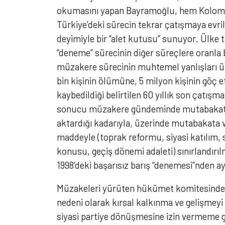
okumasını yapan Bayramoğlu, hem Kolombiy
Türkiye’deki sürecin tekrar çatışmaya evr
deyimiyle bir “alet kutusu” sunuyor. Ülke 
“deneme” sürecinin diğer süreçlere oranla b
müzakere sürecinin muhtemel yanlışları ü
bin kişinin ölümüne, 5 milyon kişinin göç e
kaybedildiği belirtilen 60 yıllık son çatışm
sonucu müzakere gündeminde mutabakata v
aktardığı kadarıyla, üzerinde mutabakata 
maddeyle (toprak reformu, siyasi katılım,
konusu, geçiş dönemi adaleti) sınırlandırı
1998’deki başarısız barış “denemesi”nden ayır
Müzakeleri yürüten hükümet komitesinde ye
nedeni olarak kırsal kalkınma ve gelişmey
siyasi partiye dönüşmesine izin vermeme gi