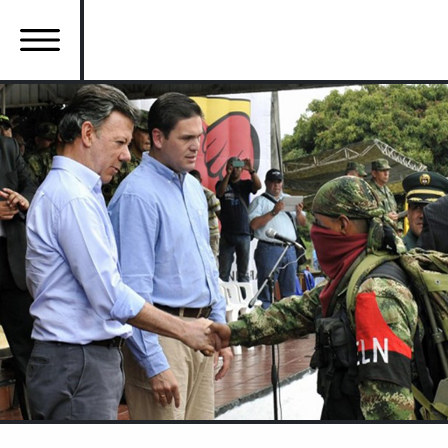
Ana
içeriğe
atla
Ana
gezinti
menüsü