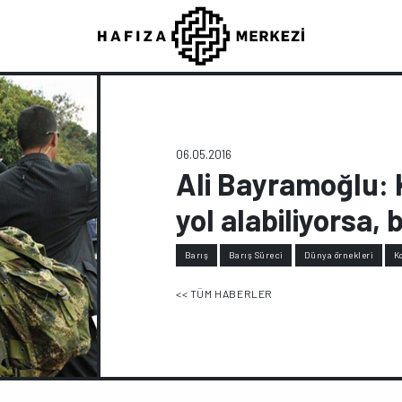
06.05.2016
Ali Bayramoğlu: 
yol alabiliyorsa, b
Barış
Barış Süreci
Dünya örnekleri
K
<< TÜM HABERLER