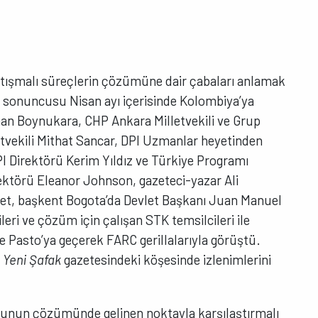
atışmalı süreçlerin çözümüne dair çabaları anlamak
n sonuncusu Nisan ayı içerisinde Kolombiya’ya
an Boynukara, CHP Ankara Milletvekili ve Grup
tvekili Mithat Sancar, DPI Uzmanlar heyetinden
I Direktörü Kerim Yıldız ve Türkiye Programı
ktörü Eleanor Johnson, gazeteci-yazar Ali
yet, başkent Bogota’da Devlet Başkanı Juan Manuel
ri ve çözüm için çalışan STK temsilcileri ile
Pasto’ya geçerek FARC gerillalarıyla görüştü.
,
Yeni Şafak
gazetesindeki köşesinde izlenimlerini
ununun çözümünde gelinen noktayla karşılaştırmalı