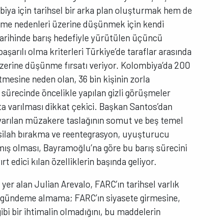
a için tarihsel bir arka plan oluşturmak hem de
ilme nedenleri üzerine düşünmek için kendi
tarihinde barış hedefiyle yürütülen üçüncü
aşarılı olma kriterleri Türkiye’de taraflar arasında
zerine düşünme fırsatı veriyor. Kolombiya’da 200
tmesine neden olan, 36 bin kişinin zorla
a sürecinde öncelikle yapılan gizli görüşmeler
arılması dikkat çekici. Başkan Santos’dan
varılan müzakere taslağının somut ve beş temel
 silah bırakma ve reentegrasyon, uyuşturucu
lmış olması, Bayramoğlu’na göre bu barış sürecini
t edici kılan özelliklerin başında geliyor.
r alan Julian Arevalo, FARC’ın tarihsel varlık
i gündeme almama; FARC’ın siyasete girmesine,
bi bir ihtimalin olmadığını, bu maddelerin