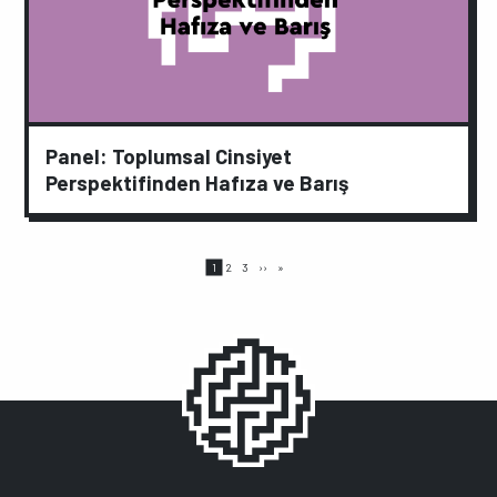
Panel: Toplumsal Cinsiyet
Perspektifinden Hafıza ve Barış
Sayfalama
Page
Page
Page
Sonraki
Son
1
2
3
››
»
sayfa
sayfa