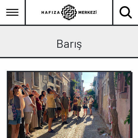
Ana
içeriğe
atla
Ana
gezinti
Barış
menüsü