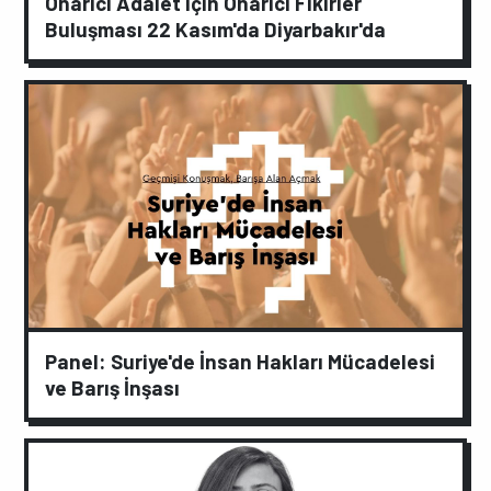
Onarıcı Adalet için Onarıcı Fikirler
Buluşması 22 Kasım'da Diyarbakır'da
Panel: Suriye'de İnsan Hakları Mücadelesi
ve Barış İnşası