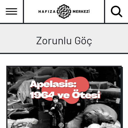
Ana
içeriğe
atla
Ana
gezinti
Zorunlu Göç
menüsü