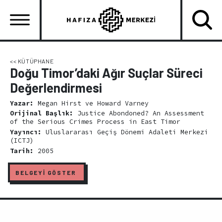
Ana
içeriğe
atla
Ana
gezinti
<< KÜTÜPHANE
Doğu Timor’daki Ağır Suçlar Süreci
menüsü
Değerlendirmesi
Yazar:
Megan Hirst ve Howard Varney
Orijinal Başlık:
Justice Abondoned? An Assessment
of the Serious Crimes Process in East Timor
Yayıncı:
Uluslararası Geçiş Dönemi Adaleti Merkezi
(ICTJ)
Tarih:
2005
BELGEYİ GÖSTER