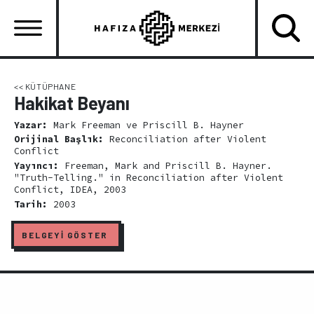
Ana
içeriğe
atla
Ana
gezinti
<< KÜTÜPHANE
Hakikat Beyanı
menüsü
Yazar:
Mark Freeman ve Priscill B. Hayner
Orijinal Başlık:
Reconciliation after Violent
Conflict
Yayıncı:
Freeman, Mark and Priscill B. Hayner.
"Truth-Telling." in Reconciliation after Violent
Conflict, IDEA, 2003
Tarih:
2003
BELGEYİ GÖSTER