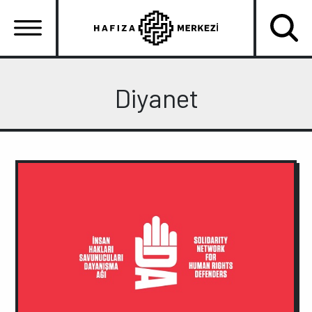
Ana
içeriğe
atla
Ana
gezinti
Diyanet
menüsü