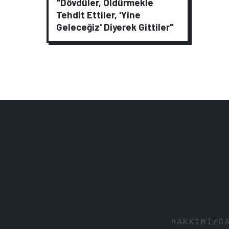
"Dövdüler, Öldürmekle
Tehdit Ettiler, 'Yine
Geleceğiz' Diyerek Gittiler"
HAKKIMIZD