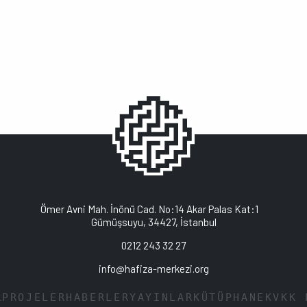
Ömer Avni Mah. İnönü Cad. No:14 Akar Palas Kat:1
Gümüşsuyu, 34427, İstanbul
0212 243 32 27
info@hafiza-merkezi.org
A
PROJELER
HABERLER
YAYINLAR
KÜTÜPHANE
KVKK 