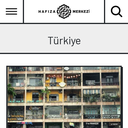
Ana
içeriğe
atla
Ana
gezinti
Türkiye
menüsü