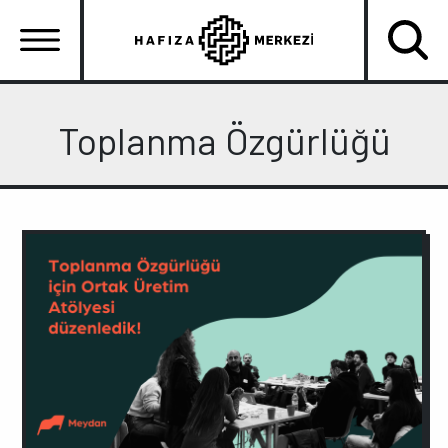
Ana
içeriğe
atla
Ana
gezinti
Toplanma Özgürlüğü
menüsü