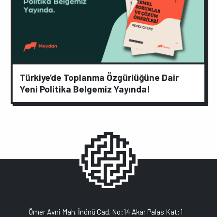
Türkiye’de Toplanma Özgürlüğüne Dair
Yeni Politika Belgemiz Yayında!
Ömer Avni Mah. İnönü Cad. No:14 Akar Palas Kat:1