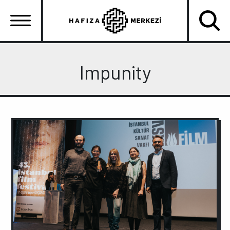
Ana
içeriğe
atla
Ana
gezinti
Impunity
menüsü