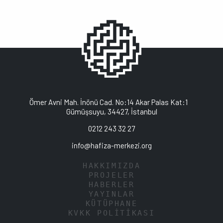
Ömer Avni Mah. İnönü Cad. No:14 Akar Palas Kat:1
Gümüşsuyu, 34427, İstanbul
0212 243 32 27
info@hafiza-merkezi.org
HAKKIMIZDA
PROJELER
HABERLER
YAYINLAR
KÜTÜPHANE
KVKK POLİTİKASI