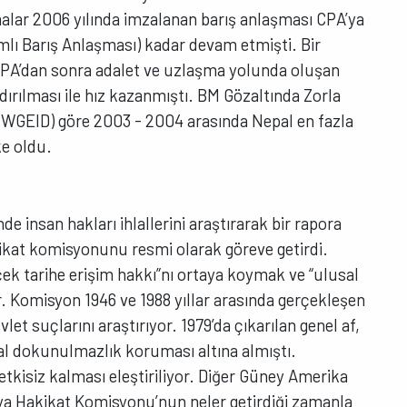
alar 2006 yılında imzalanan barış anlaşması CPA’ya
ı Barış Anlaşması) kadar devam etmişti. Bir
PA’dan sonra adalet ve uzlaşma yolunda oluşan
ırılması ile hız kazanmıştı. BM Gözaltında Zorla
(WGEID) göre 2003 - 2004 arasında Nepal en fazla
ke oldu.
de insan hakları ihlallerini araştırarak bir rapora
ikat komisyonunu resmi olarak göreve getirdi.
k tarihe erişim hakkı”nı ortaya koymak ve “ulusal
or. Komisyon 1946 ve 1988 yıllar arasında gerçekleşen
et suçlarını araştırıyor. 1979’da çıkarılan genel af,
al dokunulmazlık koruması altına almıştı.
kisiz kalması eleştiriliyor. Diğer Güney Amerika
ya Hakikat Komisyonu’nun neler getirdiği zamanla