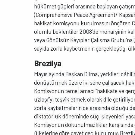
hükümet güçleri arasında başlayan çatışm
(Comprehensive Peace Agreement/ Kapsaml
hakikat komisyonu kurulmasını öngören C
olumlu beklentiler 2008’de monarşinin kald
veya Gönülsüz Kayıplar Çalışma Grubu’na 
sayıda zorla kaybetmenin gerçekleştiği ül
Brezilya
Mayıs ayında Başkan Dilma, yetkileri dâhilin
dönüştürmek üzere iki sene çalışacak hak
Komisyonun temel amacı “hakikate ve gerçe
uzlaşı”yı teşvik etmek olarak dile getiriliy
zorla kaybetmelerin de arasında olduğu devl
diktatörlük döneminde suç işleyenleri yas
Komisyonun dokunulmazlıklar karşısında et
ülkelerine göre gayet geç kurulmuş Brezil