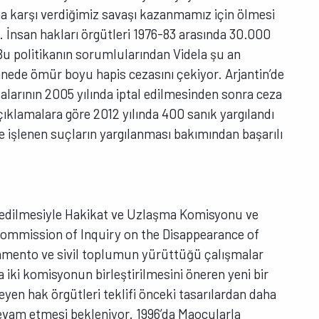
ma karşı verdiğimiz savaşı kazanmamız için ölmesi
tı. İnsan hakları örgütleri 1976-83 arasında 30.000
. Bu politikanın sorumlularından Videla şu an
anede ömür boyu hapis cezasını çekiyor. Arjantin’de
alarının 2005 yılında iptal edilmesinden sonra ceza
çıklamalara göre 2012 yılında 400 sanık yargılandı
e işlenen suçların yargılanması bakımından başarılı
hedilmesiyle Hakikat ve Uzlaşma Komisyonu ve
Commission of Inquiry on the Disappearance of
arlamento ve sivil toplumun yürüttüğü çalışmalar
iki komisyonun birleştirilmesini öneren yeni bir
leyen hak örgütleri teklifi önceki tasarılardan daha
devam etmesi bekleniyor. 1996’da Maocularla