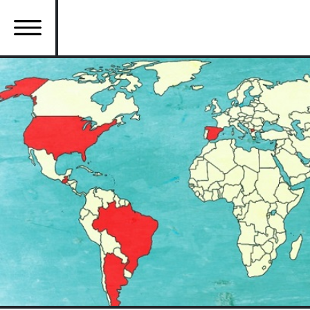
Ana
içeriğe
atla
Ana
gezinti
menüsü