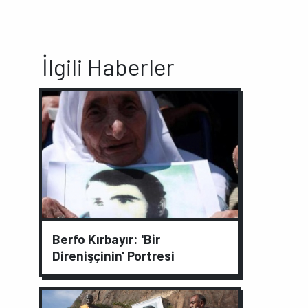
İlgili Haberler
Berfo Kırbayır: 'Bir
Direnişçinin' Portresi