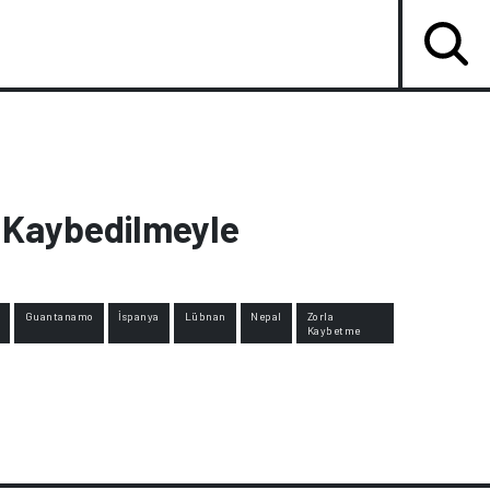
 Kaybedilmeyle
Guantanamo
İspanya
Lübnan
Nepal
Zorla
Kaybetme