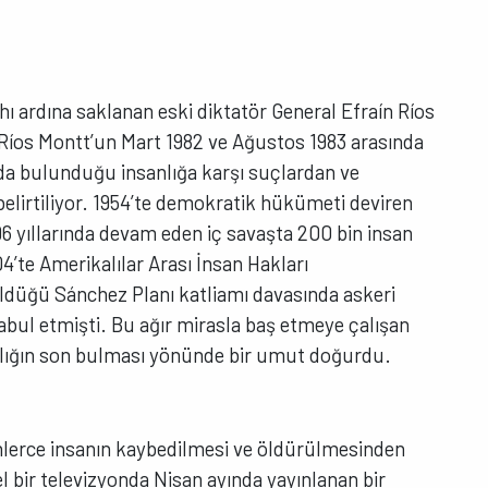
ı ardına saklanan eski diktatör General Efraín Ríos
Ríos Montt’un Mart 1982 ve Ağustos 1983 arasında
nda bulunduğu insanlığa karşı suçlardan ve
lirtiliyor. 1954’te demokratik hükümeti deviren
96 yıllarında devam eden iç savaşta 200 bin insan
’te Amerikalılar Arası İnsan Hakları
ldüğü Sánchez Planı katliamı davasında askeri
bul etmişti. Bu ağır mirasla baş etmeye çalışan
zlığın son bulması yönünde bir umut doğurdu.
binlerce insanın kaybedilmesi ve öldürülmesinden
l bir televizyonda Nisan ayında yayınlanan bir