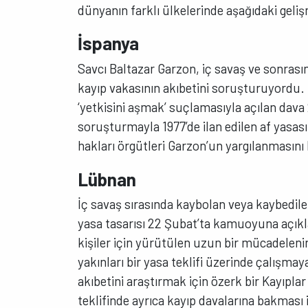
dünyanın farklı ülkelerinde aşağıdaki geli
İ
spanya
Savcı Baltazar Garzon, iç savaş ve sonras
kayıp vakasının akıbetini soruşturuyordu
‘yetkisini aşmak’ suçlamasıyla açılan dava 
soruşturmayla 1977’de ilan edilen af yasasını
hakları örgütleri Garzon’un yargılanmasını 
Lübnan
İç savaş sırasında kaybolan veya kaybedilen
yasa tasarısı 22 Şubat’ta kamuoyuna açıkl
kişiler için yürütülen uzun bir mücadeleni
yakınları bir yasa teklifi üzerinde çalışma
akıbetini araştırmak için özerk bir Kayıpl
teklifinde ayrıca kayıp davalarına bakması