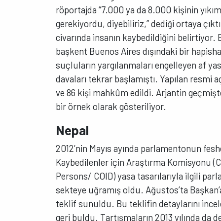
röportajda “7.000 ya da 8.000 kişinin yıkı
gerekiyordu, diyebiliriz,” dediği ortaya çık
civarında insanın kaybedildiğini belirtiyor
başkent Buenos Aires dışındaki bir hapish
suçluların yargılanmaları engelleyen af yas
davaları tekrar başlamıştı. Yapılan resmi a
ve 86 kişi mahkûm edildi. Arjantin geçmişt
bir örnek olarak gösteriliyor.
Nepal
2012’nin Mayıs ayında parlamentonun fes
Kaybedilenler için Araştırma Komisyonu (
Persons/ COID) yasa tasarılarıyla ilgili p
sekteye uğramış oldu. Ağustos’ta Başkan’a 
teklif sunuldu. Bu teklifin detaylarını ince
geri buldu. Tartışmaların 2013 yılında da 