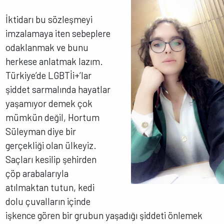
İktidarı bu sözleşmeyi
imzalamaya iten sebeplere
odaklanmak ve bunu
herkese anlatmak lazım.
Türkiye’de LGBTİi+’lar
şiddet sarmalında hayatlar
yaşamıyor demek çok
mümkün değil, Hortum
Süleyman diye bir
gerçekliği olan ülkeyiz.
Saçları kesilip şehirden
çöp arabalarıyla
atılmaktan tutun, kedi
dolu çuvalların içinde
işkence gören bir grubun yaşadığı şiddeti önlemek