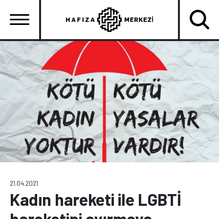
Ana
içeriğe
atla
Ana
gezinti
menüsü
21.04.2021
Kadın hareketi ile LGBTİ
hareketini ayırmaya