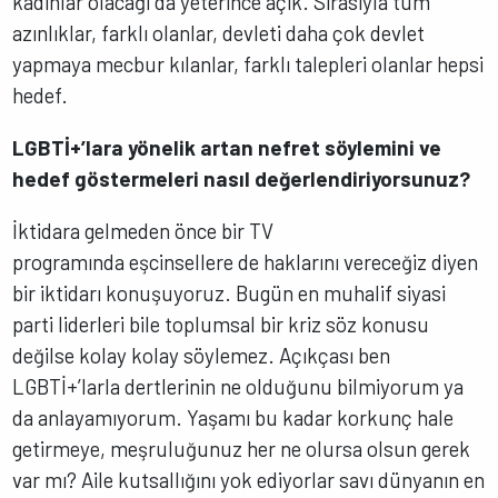
kadınlar olacağı da yeterince açık. Sırasıyla tüm
azınlıklar, farklı olanlar, devleti daha çok devlet
yapmaya mecbur kılanlar, farklı talepleri olanlar hepsi
hedef.
LGBTİ+’lara yönelik artan nefret söylemini ve
hedef göstermeleri nasıl değerlendiriyorsunuz?
İktidara gelmeden önce bir TV
programında eşcinsellere de haklarını vereceğiz diyen
bir iktidarı konuşuyoruz. Bugün en muhalif siyasi
parti liderleri bile toplumsal bir kriz söz konusu
değilse kolay kolay söylemez. Açıkçası ben
LGBTİ+’larla dertlerinin ne olduğunu bilmiyorum ya
da anlayamıyorum. Yaşamı bu kadar korkunç hale
getirmeye, meşruluğunuz her ne olursa olsun gerek
var mı? Aile kutsallığını yok ediyorlar savı dünyanın en