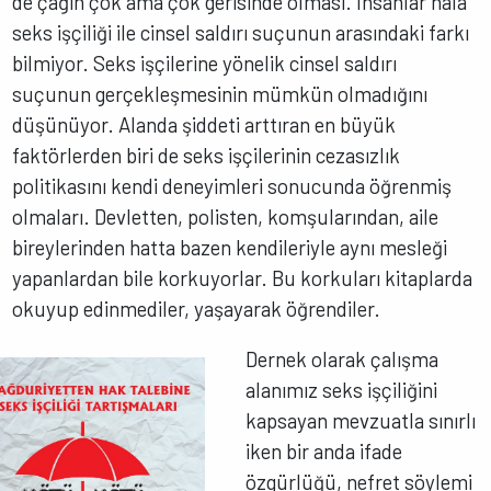
de çağın çok ama çok gerisinde olması. İnsanlar hâlâ
seks işçiliği ile cinsel saldırı suçunun arasındaki farkı
bilmiyor. Seks işçilerine yönelik cinsel saldırı
suçunun gerçekleşmesinin mümkün olmadığını
düşünüyor. Alanda şiddeti arttıran en büyük
faktörlerden biri de seks işçilerinin cezasızlık
politikasını kendi deneyimleri sonucunda öğrenmiş
olmaları. Devletten, polisten, komşularından, aile
bireylerinden hatta bazen kendileriyle aynı mesleği
yapanlardan bile korkuyorlar. Bu korkuları kitaplarda
okuyup edinmediler, yaşayarak öğrendiler.
Dernek olarak çalışma
alanımız seks işçiliğini
kapsayan mevzuatla sınırlı
iken bir anda ifade
özgürlüğü, nefret söylemi