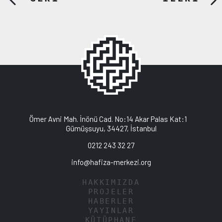
Ömer Avni Mah. İnönü Cad. No:14 Akar Palas Kat:1
Gümüşsuyu, 34427, İstanbul
0212 243 32 27
info@hafiza-merkezi.org
HAKKIMIZDA
PROJELER
HABERLER
YAYINLAR
KÜTÜPHANE