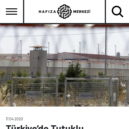
Ana
içeriğe
atla
Ana
gezinti
menüsü
17.04.2020
Türkiye’de Tutuklu