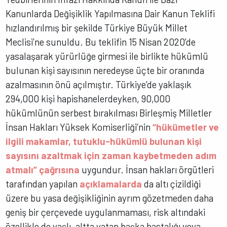
Kanunlarda Değişiklik Yapılmasına Dair Kanun Teklifi
hızlandırılmış bir şekilde Türkiye Büyük Millet
Meclisi’ne sunuldu. Bu teklifin 15 Nisan 2020’de
yasalaşarak yürürlüğe girmesi ile birlikte hükümlü
bulunan kişi sayısının neredeyse üçte bir oranında
azalmasının önü açılmıştır. Türkiye’de yaklaşık
294,000 kişi hapishanelerdeyken, 90,000
hükümlünün serbest bırakılması Birleşmiş Milletler
İnsan Hakları Yüksek Komiserliği’nin
“hükümetler ve
ilgili makamlar, tutuklu-hükümlü bulunan kişi
sayısını azaltmak için zaman kaybetmeden adım
atmalı” çağrısına
uygundur. İnsan hakları örgütleri
tarafından yapılan
açıklamalarda
da altı çizildiği
üzere bu yasa değişikliğinin ayrım gözetmeden daha
geniş bir çerçevede uygulanmaması, risk altındaki
özellikle de yaşlı, altta yatan başka hastalığı veya