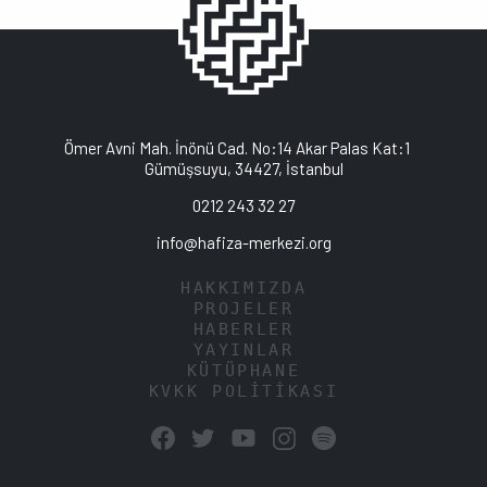
Ömer Avni Mah. İnönü Cad. No:14 Akar Palas Kat:1
Gümüşsuyu, 34427, İstanbul
0212 243 32 27
info@hafiza-merkezi.org
HAKKIMIZDA
PROJELER
HABERLER
YAYINLAR
KÜTÜPHANE
KVKK POLİTİKASI