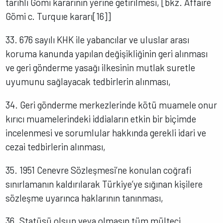
tarihli Gömi kararının yerine getirilmesi, [bkz. Affaıre
Gömi c. Turquıe kararı[16]]
33. 676 sayılı KHK ile yabancılar ve uluslar arası
koruma kanunda yapılan değişikliğinin geri alınması
ve geri gönderme yasağı ilkesinin mutlak suretle
uyumunu sağlayacak tedbirlerin alınması,
34. Geri gönderme merkezlerinde kötü muamele onur
kırıcı muamelerindeki iddiaların etkin bir biçimde
incelenmesi ve sorumlular hakkında gerekli idari ve
cezai tedbirlerin alınması,
35. 1951 Cenevre Sözleşmesi’ne konulan coğrafi
sınırlamanın kaldırılarak Türkiye’ye sığınan kişilere
sözleşme uyarınca haklarının tanınması,
36. Statüsü olsun veya olmasın tüm mülteci,