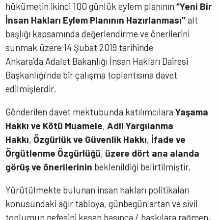
hükümetin ikinci 100 günlük eylem planının
“Yeni Bir
İnsan Hakları Eylem Planının Hazırlanması’’
alt
başlığı kapsamında değerlendirme ve önerilerini
sunmak üzere 14 Şubat 2019 tarihinde
Ankara’da Adalet Bakanlığı İnsan Hakları Dairesi
Başkanlığı’nda bir çalışma toplantısına davet
edilmişlerdir.
Gönderilen davet mektubunda katılımcılara
Yaşama
Hakkı
ve Kötü Muamele
,
Adil Yargılanma
Hakkı
,
Özgürlük ve Güvenlik Hakkı
,
İfade ve
Örgütlenme Özgürlüğü
,
üzere dört ana alanda
görüş ve önerilerinin
beklenildiği belirtilmiştir.
Yürütülmekte bulunan insan hakları politikaları
konusundaki ağır tabloya, günbegün artan ve sivil
toplumun nefesini kesen basınca / baskılara rağmen,