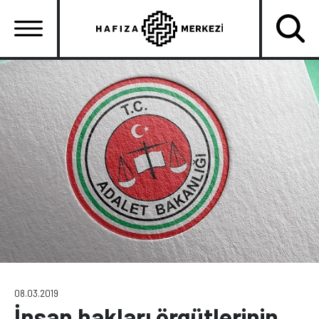
Ana
içeriğe
atla
Ana
gezinti
menüsü
08.03.2019
İnsan hakları örgütlerinin