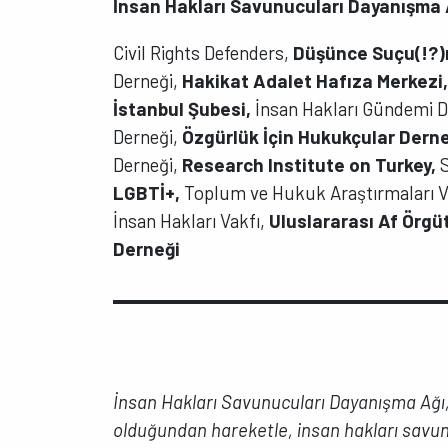
İnsan Hakları Savunucuları Dayanışma 
Civil Rights Defenders,
Düşünce Suçu(!?)n
Derneği,
Hakikat Adalet Hafıza Merkezi
İstanbul Şubesi,
İnsan Hakları Gündemi D
Derneği,
Özgürlük İçin Hukukçular Dern
Derneği,
Research Institute on Turkey,
S
LGBTİ+,
Toplum ve Hukuk Araştırmaları V
İnsan Hakları Vakfı,
Uluslararası Af Örgü
Derneği
İnsan Hakları Savunucuları Dayanışma Ağı,
olduğundan hareketle, insan hakları savunu