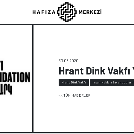
30.05.2020
Hrant Dink Vakfı 
Hrant Dink Vakfı
İnsan Hakları Savunucuları
<< TÜM HABERLER