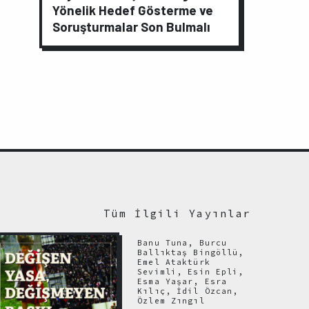
Yönelik Hedef Gösterme ve
Soruşturmalar Son Bulmalı
Tüm İlgili Yayınlar
Banu Tuna, Burcu
Ballıktaş Bingöllü,
Emel Ataktürk
Sevimli, Esin Epli,
Esma Yaşar, Esra
Kılıç, İdil Özcan,
Özlem Zıngıl