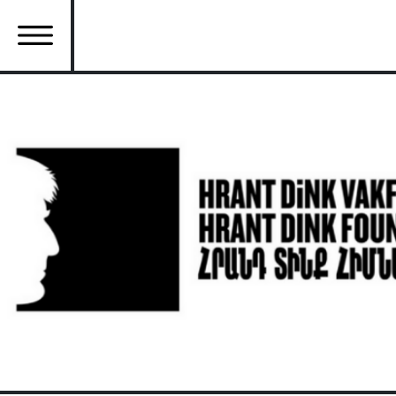
Ana
içeriğe
atla
Ana
gezinti
menüsü