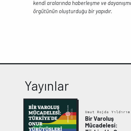
kendi aralarında haberleşme ve dayanışma
örgütünün oluşturduğu bir yapıdır.
Yayınlar
Umut Rojda Yıldırım
Bir Varoluş
ma ve
Mücadelesi:
.Ş.
nsan