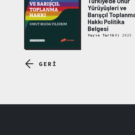
Türkiye’de Onur
ı:
Yürüyüşleri ve
Barışçıl Toplanm
Hakkı Politika
Belgesi
2022
Yayın Tarihi:
2025
GERİ