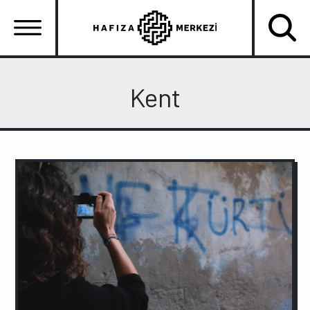
Ana
içeriğe
atla
Ana
gezinti
Kent
menüsü