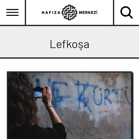
Ana
içeriğe
atla
Ana
gezinti
Lefkoşa
menüsü